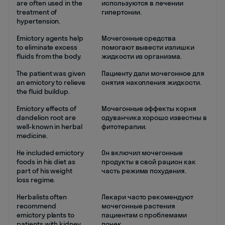
are often used in the
используются в лечении
treatment of
гипертонии.
hypertension.
Emictory agents help
Мочегонные средства
to eliminate excess
помогают вывести излишки
fluids from the body.
жидкости из организма.
The patient was given
Пациенту дали мочегонное для
an emictory to relieve
снятия накопления жидкости.
the fluid buildup.
Emictory effects of
Мочегонные эффекты корня
dandelion root are
одуванчика хорошо известны в
well-known in herbal
фитотерапии.
medicine.
He included emictory
Он включил мочегонные
foods in his diet as
продукты в свой рацион как
part of his weight
часть режима похудения.
loss regime.
Herbalists often
Лекари часто рекомендуют
recommend
мочегонные растения
emictory plants to
пациентам с проблемами
patients with kidney
почек.