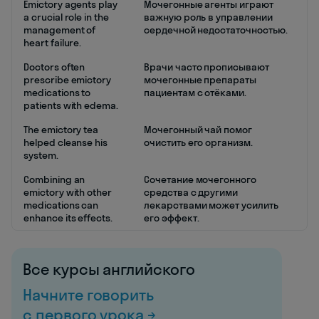
Emictory agents play
Мочегонные агенты играют
a crucial role in the
важную роль в управлении
management of
сердечной недостаточностью.
heart failure.
Doctors often
Врачи часто прописывают
prescribe emictory
мочегонные препараты
medications to
пациентам с отёками.
patients with edema.
The emictory tea
Мочегонный чай помог
helped cleanse his
очистить его организм.
system.
Combining an
Сочетание мочегонного
emictory with other
средства с другими
medications can
лекарствами может усилить
enhance its effects.
его эффект.
Все курсы английского
Начните говорить
с первого урока →