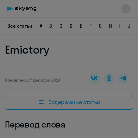
Все статьи
A
B
C
D
E
F
G
H
I
J
Emictory
Skyeng Chat
online
Обновлено: 17 декабря 2024
Содержание статьи
Перевод слова