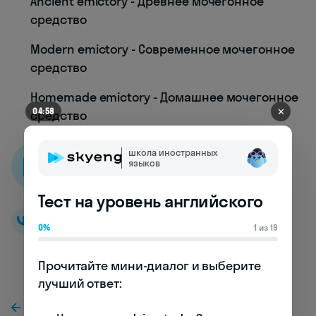
Ancient emictory - Древнее мочегонное
средство
Modern emictory - Современное мочегонное
средство
Homemade emictory - Домашнее мочегонное
✕
04:54
средство
школа иностранных
языков
Skyeng словарь
Тест на уровень английского
0%
1 из 19
Прочитайте мини-диалог и выберите 
лучший ответ:

К предыдущей статье