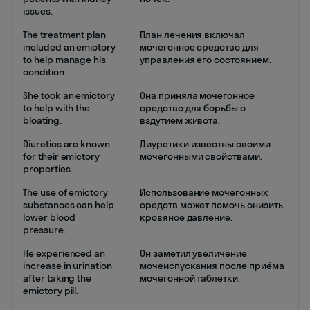
issues.
The treatment plan
План лечения включал
included an emictory
мочегонное средство для
to help manage his
управления его состоянием.
condition.
She took an emictory
Она приняла мочегонное
to help with the
средство для борьбы с
bloating.
вздутием живота.
Diuretics are known
Диуретики известны своими
for their emictory
мочегонными свойствами.
properties.
The use of emictory
Использование мочегонных
substances can help
средств может помочь снизить
lower blood
кровяное давление.
pressure.
He experienced an
Он заметил увеличение
increase in urination
мочеиспускания после приёма
after taking the
мочегонной таблетки.
emictory pill.