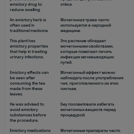
emictory drug to
отёка.
reduce swelling.
An emictory herb is
Мочегонная трава часто
often used in
используется в народной
traditional medicine.
медицине.
This plant has
Это растение обладает
emictory properties
мочегонными свойствами,
that help in treating
которые помогают лечить
urinary infections.
инфекции мочевыводящих
путей.
Emictory effects can
Мочегонный эффект можно
be seen after
наблюдать после употребления
consuming the tea
чая, приготовленного из этих
made from these
листьев.
leaves.
He was advised to
Ему посоветовали избегать
avoid emictory
мочегонных веществ перед
substances before
процедурой.
the procedure.
Emictory medications
Мочегонные препараты часто