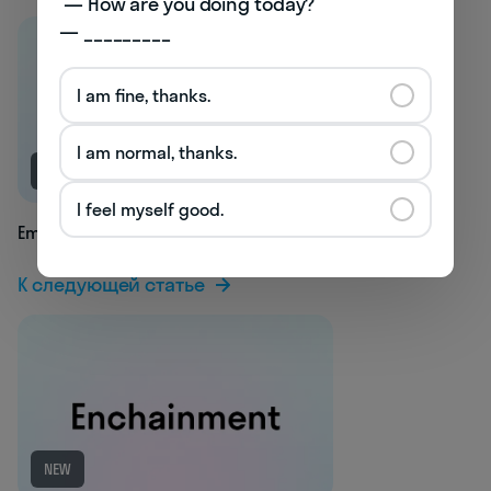
 — How are you doing today? 

— _________
I am fine, thanks.
I am normal, thanks.
NEW
I feel myself good.
Embryonary
К следующей статье
NEW