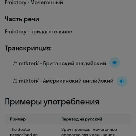
Emictory - Мочегонный
Часть речи
Emictory - прилагательное
Транскрипция:
/ɪˈmɪktəri/ - Британский английский
/ɪˈmɪktəri/ - Американский английский
Примеры употребления
Пример
Перевод на русский
The doctor
Врач прописал мочегонное
prescribed an
средство для уменьшения