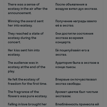
There was a sense of
После объявления в
ecstasy in the air after the
воздухе витал дух экстаза.
announcement.
Winning the award sent
Получение награды ввело
her into ecstasy.
её в экстаз.
They reached a state of
Они достигли состояния
ecstasy during the
экстаза во время
concert.
концерта.
Her kiss sent him into
Её поцелуй ввёл его в
ecstasy.
экстаз.
The audience was in
Аудитория была в экстазе в
ecstasy at the end of the
конце пьесы.
play.
He felt the ecstasy of
Впервые он почувствовал
freedom for the first time.
экстаз свободы.
The fragrance of the
Аромат цветов был чистым
flowers was pure ecstasy.
экстазом.
Falling in love brought her
Влюблённость принесла ей