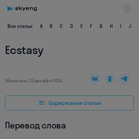
Все статьи
A
B
C
D
E
F
G
H
I
J
Ecstasy
Skyeng Chat
online
Обновлено: 23 декабря 2024
Содержание статьи
Перевод слова