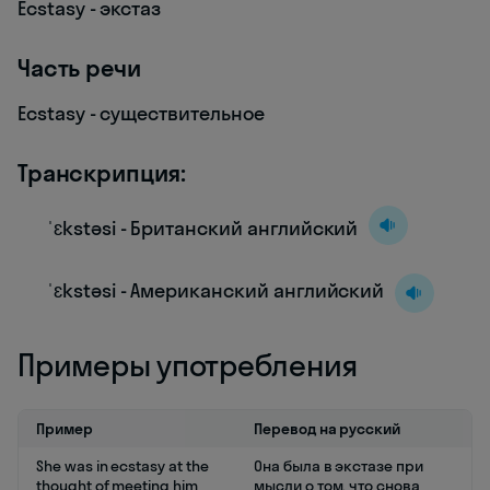
Ecstasy - экстаз
Часть речи
Ecstasy - существительное
Транскрипция:
ˈɛkstəsi - Британский английский
ˈɛkstəsi - Американский английский
Примеры употребления
Пример
Перевод на русский
She was in ecstasy at the
Она была в экстазе при
thought of meeting him
мысли о том, что снова