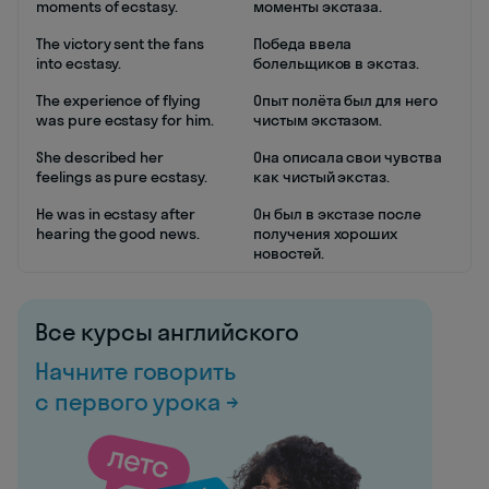
moments of ecstasy.
моменты экстаза.
The victory sent the fans
Победа ввела
into ecstasy.
болельщиков в экстаз.
The experience of flying
Опыт полёта был для него
was pure ecstasy for him.
чистым экстазом.
She described her
Она описала свои чувства
feelings as pure ecstasy.
как чистый экстаз.
He was in ecstasy after
Он был в экстазе после
hearing the good news.
получения хороших
новостей.
Все курсы английского
Начните говорить
с первого урока →