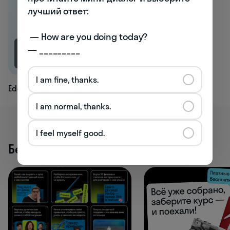
лучший ответ:

 — How are you doing today? 

— _________
1.2K
I am fine, thanks.
Edge
I am normal, thanks.
I feel myself good.
Бесплатные активности