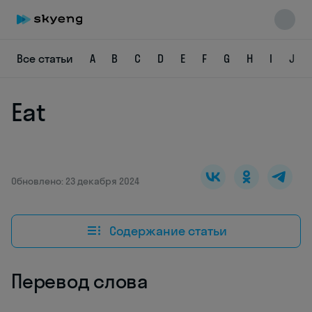
Все статьи
A
B
C
D
E
F
G
H
I
J
Eat
Skyeng Chat
online
Обновлено: 23 декабря 2024
Содержание статьи
Перевод слова