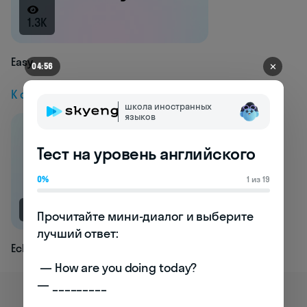
1.3K
Easy
✕
04:56
К следующей статье
школа иностранных
языков
Тест на уровень английского
0%
1 из 19
NEW
Прочитайте мини-диалог и выберите 
лучший ответ:

Eclipse
 — How are you doing today? 

— _________