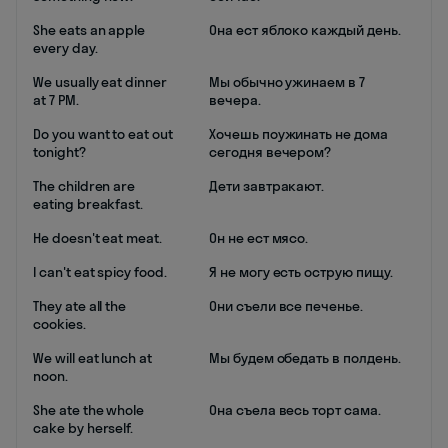
She eats an apple
Она ест яблоко каждый день.
every day.
We usually eat dinner
Мы обычно ужинаем в 7
at 7 PM.
вечера.
Do you want to eat out
Хочешь поужинать не дома
tonight?
сегодня вечером?
The children are
Дети завтракают.
eating breakfast.
He doesn't eat meat.
Он не ест мясо.
I can't eat spicy food.
Я не могу есть острую пищу.
They ate all the
Они съели все печенье.
cookies.
We will eat lunch at
Мы будем обедать в полдень.
noon.
She ate the whole
Она съела весь торт сама.
cake by herself.