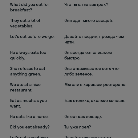
What did you eat for
Что ты ел на завтрак?
breakfast?
They eat a lot of
Они едят много овощей.
vegetables.
Let's eat before we go.
Давайте поедим, прежде чем
идти.
He always eats too
Он всегда ест слишком
quickly.
быстро.
She refuses to eat
Она отказывается есть что-
anything green.
либо зеленое.
We ate at a nice
Мы ели в хорошем ресторане.
restaurant.
Eat as much as you
Ешь столько, сколько хочешь.
want.
He eats like a horse.
Он ест как лошадь.
Did you eat already?
Ты уже поел?
Let's eat something
Давайте съедим что-то