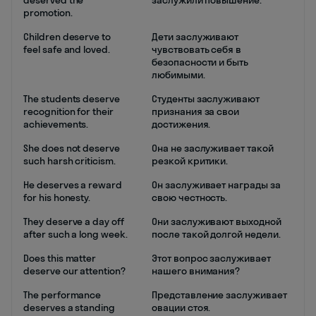
deserved the
заслужили повышение.
promotion.
Children deserve to
Дети заслуживают
feel safe and loved.
чувствовать себя в
безопасности и быть
любимыми.
The students deserve
Студенты заслуживают
recognition for their
признания за свои
achievements.
достижения.
She does not deserve
Она не заслуживает такой
such harsh criticism.
резкой критики.
He deserves a reward
Он заслуживает награды за
for his honesty.
свою честность.
They deserve a day off
Они заслуживают выходной
after such a long week.
после такой долгой недели.
Does this matter
Этот вопрос заслуживает
deserve our attention?
нашего внимания?
The performance
Представление заслуживает
deserves a standing
овации стоя.