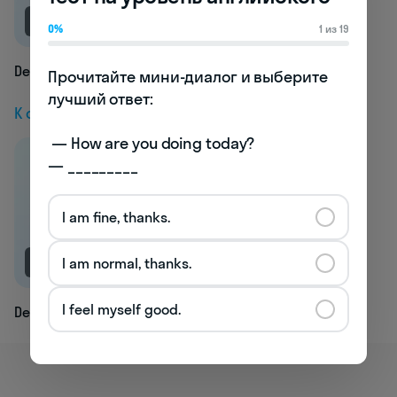
NEW
0%
1 из 19
Deploy
Прочитайте мини-диалог и выберите 
лучший ответ:

К следующей статье
 — How are you doing today? 

— _________
I am fine, thanks.
NEW
I am normal, thanks.
I feel myself good.
Designer