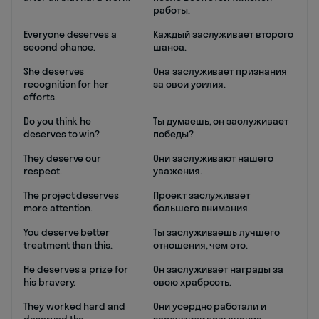
работы.
Everyone deserves a
Каждый заслуживает второго
second chance.
шанса.
She deserves
Она заслуживает признания
recognition for her
за свои усилия.
efforts.
Do you think he
Ты думаешь, он заслуживает
deserves to win?
победы?
They deserve our
Они заслуживают нашего
respect.
уважения.
The project deserves
Проект заслуживает
more attention.
большего внимания.
You deserve better
Ты заслуживаешь лучшего
treatment than this.
отношения, чем это.
He deserves a prize for
Он заслуживает награды за
his bravery.
свою храбрость.
They worked hard and
Они усердно работали и