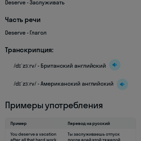
Deserve - Заслуживать
Часть речи
Deserve - Глагол
Транскрипция:
/dɪˈzɜːrv/ - Британский английский
/dɪˈzɜːrv/ - Американский английский
Примеры употребления
Пример
Перевод на русский
You deserve a vacation
Ты заслуживаешь отпуск
after all that hard work.
после всей этой тяжелой