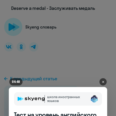
Deserve a medal - Заслуживать медаль
Skyeng словарь
К предыдущей статье
✕
04:41
школа иностранных
языков
Тест на уровень английского