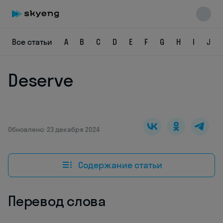
Все статьи
A
B
C
D
E
F
G
H
I
J
Deserve
Skyeng Chat
online
Обновлено: 23 декабря 2024
Содержание статьи
Перевод слова