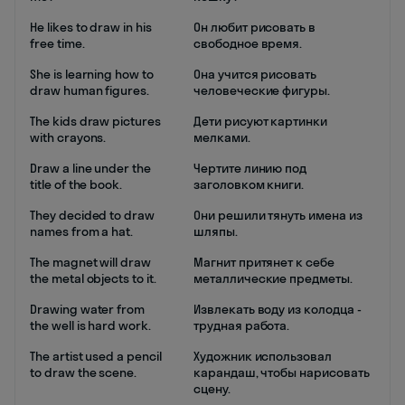
He likes to draw in his
Он любит рисовать в
free time.
свободное время.
She is learning how to
Она учится рисовать
draw human figures.
человеческие фигуры.
The kids draw pictures
Дети рисуют картинки
with crayons.
мелками.
Draw a line under the
Чертите линию под
title of the book.
заголовком книги.
They decided to draw
Они решили тянуть имена из
names from a hat.
шляпы.
The magnet will draw
Магнит притянет к себе
the metal objects to it.
металлические предметы.
Drawing water from
Извлекать воду из колодца -
the well is hard work.
трудная работа.
The artist used a pencil
Художник использовал
to draw the scene.
карандаш, чтобы нарисовать
сцену.