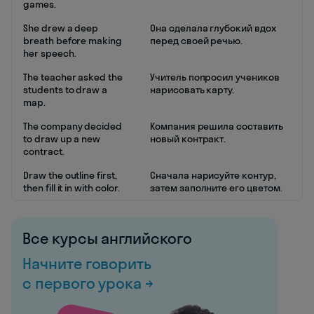
games.
She drew a deep
Она сделала глубокий вдох
breath before making
перед своей речью.
her speech.
The teacher asked the
Учитель попросил учеников
students to draw a
нарисовать карту.
map.
The company decided
Компания решила составить
to draw up a new
новый контракт.
contract.
Draw the outline first,
Сначала нарисуйте контур,
then fill it in with color.
затем заполните его цветом.
Все курсы английского
Начните говорить
с первого урока →