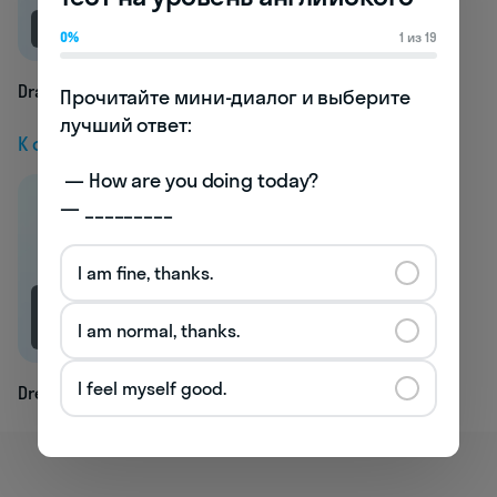
NEW
0%
1 из 19
Drain
Прочитайте мини-диалог и выберите 
лучший ответ:

К следующей статье
 — How are you doing today? 

— _________
I am fine, thanks.
1.6K
I am normal, thanks.
I feel myself good.
Dream