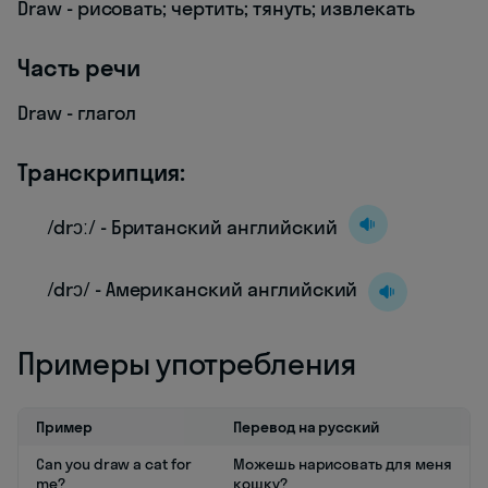
Draw - рисовать; чертить; тянуть; извлекать
Часть речи
Draw - глагол
Транскрипция:
/drɔː/ - Британский английский
/drɔ/ - Американский английский
Примеры употребления
Пример
Перевод на русский
Can you draw a cat for
Можешь нарисовать для меня
me?
кошку?