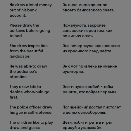
He drew a lot of money
Он снял много денег со
out of his bank
своего банковского счета.
account.
Please draw the
Пожалуйста, закройте
curtains before going
занавески перед тем, как
to bed.
ложиться спать.
She drew inspiration
Она почерпнула вдохновение
from the beautiful
из красивого ландшафта.
landscape.
He was able to draw
Он смог привлечь внимание
the audience's
аудитории.
attention.
They drew lots to
Они тянули жребий, чтобы
decide who would go
решить, кто пойдет первым.
first.
The police officer drew
Полицейский достал пистолет
his gun in self-defense.
в целях самообороны.
The children like to play
Дети любят играть в игры
draw and guess
«рисуй и угадывай».