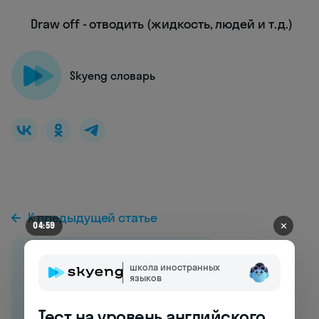
Draw off - отводить (жидкость, людей и т.д.)
Skyeng словарь
К предыдущей статье
✕
04:54
школа иностранных
языков
Тест на уровень английского