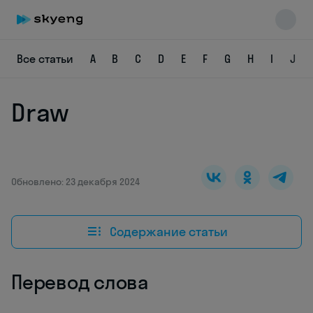
Все статьи
A
B
C
D
E
F
G
H
I
J
Draw
Skyeng Chat
online
Обновлено: 23 декабря 2024
Содержание статьи
Перевод слова