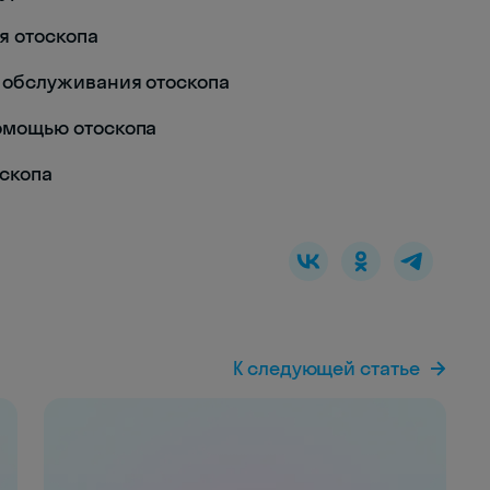
ля отоскопа
ля обслуживания отоскопа
 помощью отоскопа
оскопа
К следующей статье