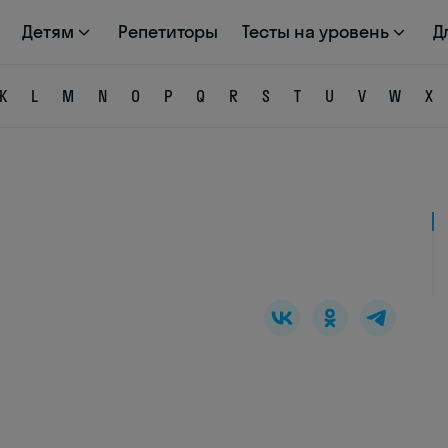
Детям
Репетиторы
Тесты на уровень
Д
K
L
M
N
O
P
Q
R
S
T
U
V
W
X