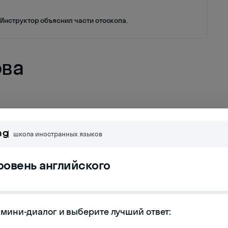
Инструктор объяснил части отоскопа.
ова
мент для наблюдения
школа иностранных языков
уровень английского
е число)
мини-диалог и выберите лучший ответ:
