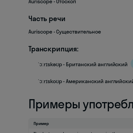
Auriscope - Отоскоп
Часть речи
Auriscope - Существительное
Транскрипция:
ˈɔːrɪskəʊp - Британский английский
ˈɔːrɪskoʊp - Американский английски
Примеры употреб
Пример