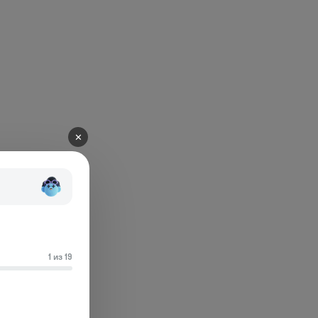
✕
1 из 19