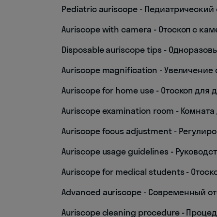
Pediatric auriscope - Педиатрический
Auriscope with camera - Отоскоп с ка
Disposable auriscope tips - Одноразо
Auriscope magnification - Увеличение
Auriscope for home use - Отоскоп дл
Auriscope examination room - Комнат
Auriscope focus adjustment - Регулир
Auriscope usage guidelines - Руковод
Auriscope for medical students - Ото
Advanced auriscope - Современный о
Auriscope cleaning procedure - Проце