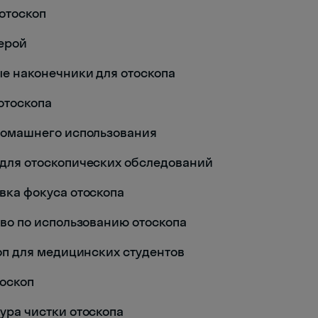
 отоскоп
мерой
вые наконечники для отоскопа
 отоскопа
я домашнего использования
а для отоскопических обследований
овка фокуса отоскопа
ство по использованию отоскопа
скоп для медицинских студентов
тоскоп
дура чистки отоскопа