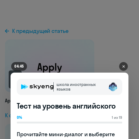
К предыдущей статье
✕
04:40
2K
школа иностранных
языков
Apply
Тест на уровень английского
К следующей статье
0%
1 из 19
Прочитайте мини-диалог и выберите 