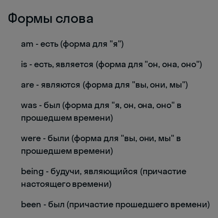
Формы слова
am - есть (форма для "я")
is - есть, является (форма для "он, она, оно")
are - являются (форма для "вы, они, мы")
was - был (форма для "я, он, она, оно" в
прошедшем времени)
were - были (форма для "вы, они, мы" в
прошедшем времени)
being - будучи, являющийся (причастие
настоящего времени)
been - был (причастие прошедшего времени)