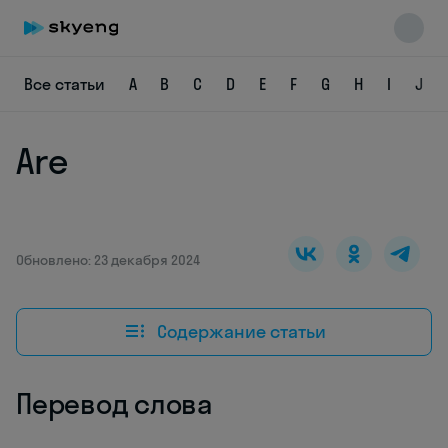
Все статьи
A
B
C
D
E
F
G
H
I
J
Are
Skyeng Chat
online
Обновлено: 23 декабря 2024
Содержание статьи
Перевод слова