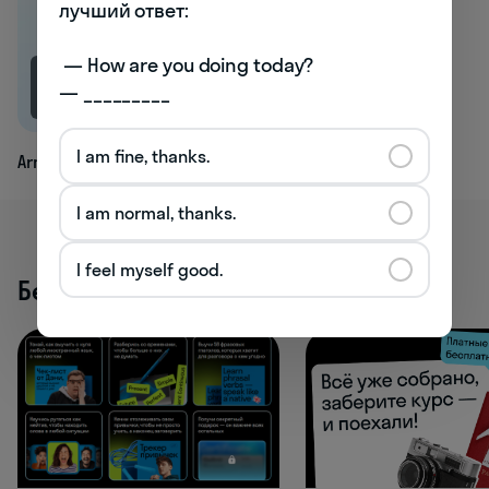
лучший ответ:

 — How are you doing today? 

— _________
1K
I am fine, thanks.
Arm
I am normal, thanks.
I feel myself good.
Бесплатные активности