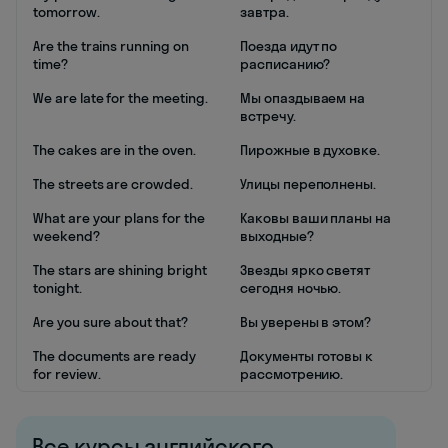
tomorrow.
завтра.
Are the trains running on
Поезда идут по
time?
расписанию?
We are late for the meeting.
Мы опаздываем на
встречу.
The cakes are in the oven.
Пирожные в духовке.
The streets are crowded.
Улицы переполнены.
What are your plans for the
Каковы ваши планы на
weekend?
выходные?
The stars are shining bright
Звезды ярко светят
tonight.
сегодня ночью.
Are you sure about that?
Вы уверены в этом?
The documents are ready
Документы готовы к
for review.
рассмотрению.
Все курсы английского