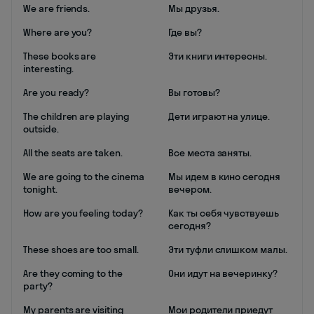
We are friends.
Мы друзья.
Where are you?
Где вы?
These books are
Эти книги интересны.
interesting.
Are you ready?
Вы готовы?
The children are playing
Дети играют на улице.
outside.
All the seats are taken.
Все места заняты.
We are going to the cinema
Мы идем в кино сегодня
tonight.
вечером.
How are you feeling today?
Как ты себя чувствуешь
сегодня?
These shoes are too small.
Эти туфли слишком малы.
Are they coming to the
Они идут на вечеринку?
party?
My parents are visiting
Мои родители приедут