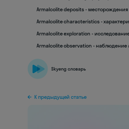
Armalcolite deposits - месторождени
Armalcolite characteristics - характ
Armalcolite exploration - исследован
Armalcolite observation - наблюдени
Skyeng словарь
К предыдущей статье