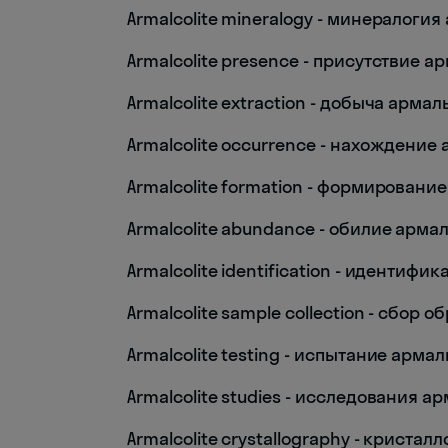
Armalcolite mineralogy - минералоги
Armalcolite presence - присутствие а
Armalcolite extraction - добыча арма
Armalcolite occurrence - нахождение
Armalcolite formation - формировани
Armalcolite abundance - обилие арма
Armalcolite identification - идентиф
Armalcolite sample collection - сбор 
Armalcolite testing - испытание арма
Armalcolite studies - исследования а
Armalcolite crystallography - криста