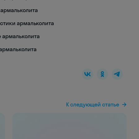
я армальколита
еристики армальколита
ие армальколита
е армальколита
К следующей статье