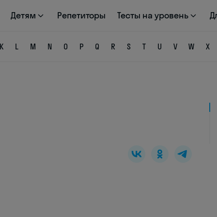
Детям
Репетиторы
Тесты на уровень
Д
K
L
M
N
O
P
Q
R
S
T
U
V
W
X