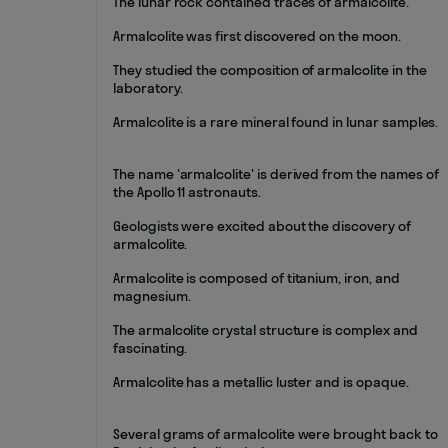
The lunar rock contained traces of armalcolite.
Armalcolite was first discovered on the moon.
They studied the composition of armalcolite in the
laboratory.
Armalcolite is a rare mineral found in lunar samples.
The name 'armalcolite' is derived from the names of
the Apollo 11 astronauts.
Geologists were excited about the discovery of
armalcolite.
Armalcolite is composed of titanium, iron, and
magnesium.
The armalcolite crystal structure is complex and
fascinating.
Armalcolite has a metallic luster and is opaque.
Several grams of armalcolite were brought back to