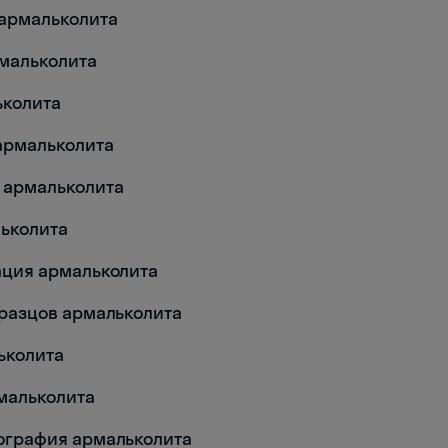
я армальколита
рмальколита
льколита
 армальколита
е армальколита
льколита
икация армальколита
образцов армальколита
льколита
рмальколита
ллография армальколита