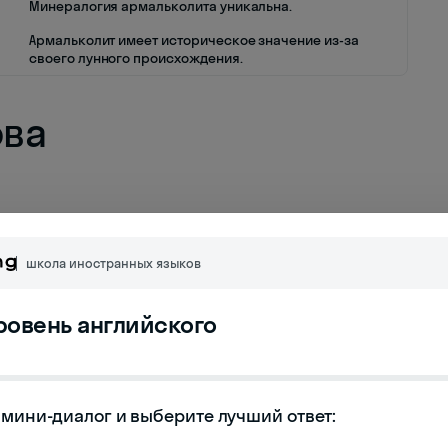
Минералогия армальколита уникальна.
Армальколит имеет историческое значение из-за
своего лунного происхождения.
ова
школа иностранных языков
уровень английского
мини-диалог и выберите лучший ответ:
