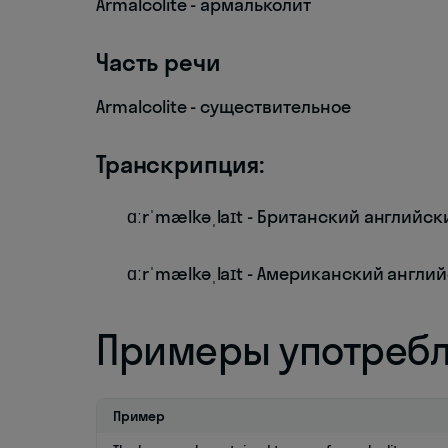
Armalcolite - армальколит
Часть речи
Armalcolite - существительное
Транскрипция:
ɑːrˈmælkəˌlaɪt - Британский английск
ɑːrˈmælkəˌlaɪt - Американский англи
Примеры употреб
Пример