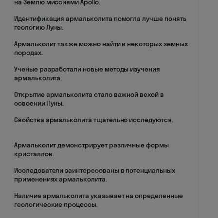
на Землю миссиями Apollo.
Идентификация армальколита помогла лучше понять
геологию Луны.
Армальколит также можно найти в некоторых земных
породах.
Ученые разработали новые методы изучения
армальколита.
Открытие армальколита стало важной вехой в
освоении Луны.
Свойства армальколита тщательно исследуются.
Армальколит демонстрирует различные формы
кристаллов.
Исследователи заинтересованы в потенциальных
применениях армальколита.
Наличие армальколита указывает на определенные
геологические процессы.