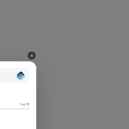
✕
1 из 19