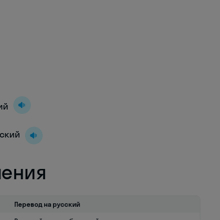
ий
йский
ления
Перевод на русский