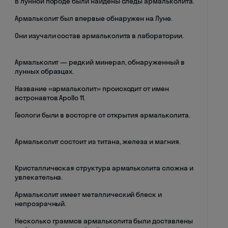
В лунной породе были найдены следы армальколита.
Армальколит был впервые обнаружен на Луне.
Они изучали состав армальколита в лаборатории.
Армальколит — редкий минерал, обнаруженный в
лунных образцах.
Название «армальколит» происходит от имен
астронавтов Apollo 11.
Геологи были в восторге от открытия армальколита.
Армальколит состоит из титана, железа и магния.
Кристаллическая структура армальколита сложна и
увлекательна.
Армальколит имеет металлический блеск и
непрозрачный.
Несколько граммов армальколита были доставлены