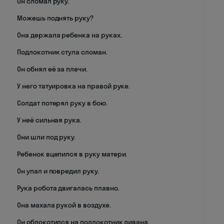
Он сломал руку.
Можешь поднять руку?
Она держала ребенка на руках.
Подлокотник стула сломан.
Он обнял её за плечи.
У него татуировка на правой руке.
Солдат потерял руку в бою.
У неё сильная рука.
Они шли под руку.
Ребенок вцепился в руку матери.
Он упал и повредил руку.
Рука робота двигалась плавно.
Она махала рукой в воздухе.
Он облокотился на подлокотник дивана.