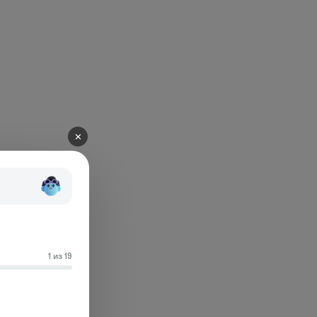
✕
1 из 19