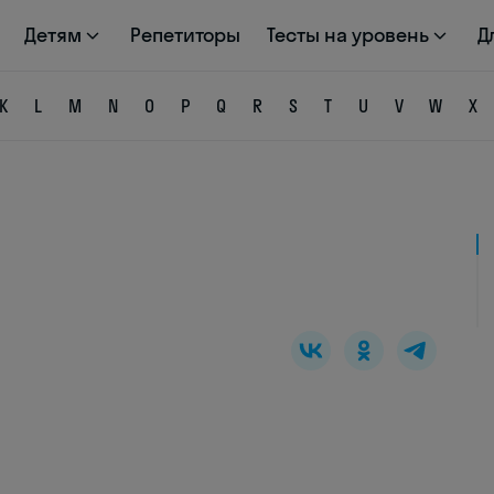
Детям
Репетиторы
Тесты на уровень
Д
K
L
M
N
O
P
Q
R
S
T
U
V
W
X