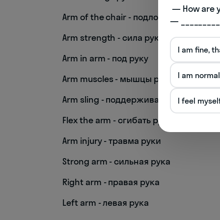
 — How are you doing today? 

Arm of the chair - подлокотник стула
— _________
Arm strength - сила рук
I am fine, t
Arm in arm - под руку
I am normal
Arm muscles - мышцы рук
Arm sling - поддерживающая повязка
I feel mysel
Flex the arm - сгибать руку
Arm injury - травма руки
Strong arm - сильная рука
Right arm - правая рука
Left arm - левая рука