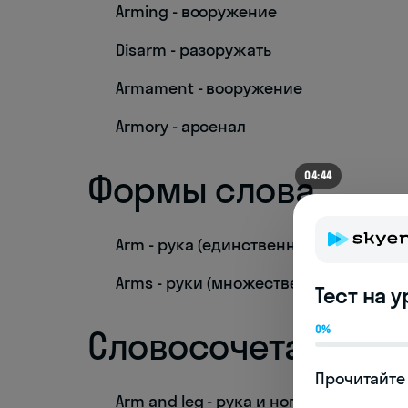
Arming - вооружение
Disarm - разоружать
Armament - вооружение
Armory - арсенал
Формы слова
04:39
Arm - рука (единственное число)
Arms - руки (множественное число)
Тест на 
0%
Словосочетания
Прочитайте 
Arm and leg - рука и нога