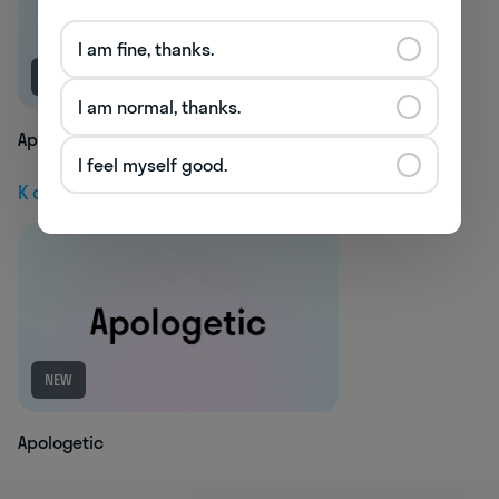
I am fine, thanks.
NEW
I am normal, thanks.
Aplomb
I feel myself good.
К следующей статье
NEW
Apologetic