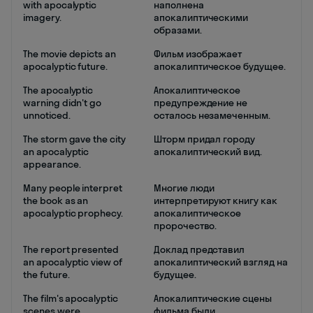
with apocalyptic
наполнена
imagery.
апокалиптическими
образами.
The movie depicts an
Фильм изображает
apocalyptic future.
апокалиптическое будущее.
The apocalyptic
Апокалиптическое
warning didn't go
предупреждение не
unnoticed.
осталось незамеченным.
The storm gave the city
Шторм придал городу
an apocalyptic
апокалиптический вид.
appearance.
Many people interpret
Многие люди
the book as an
интерпретируют книгу как
apocalyptic prophecy.
апокалиптическое
пророчество.
The report presented
Доклад представил
an apocalyptic view of
апокалиптический взгляд на
the future.
будущее.
The film's apocalyptic
Апокалиптические сцены
scenes were
фильма были