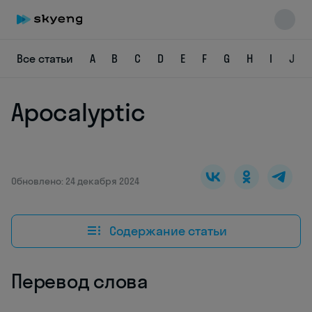
Все статьи
A
B
C
D
E
F
G
H
I
J
Apocalyptic
Skyeng Chat
online
Обновлено: 24 декабря 2024
Содержание статьи
Перевод слова