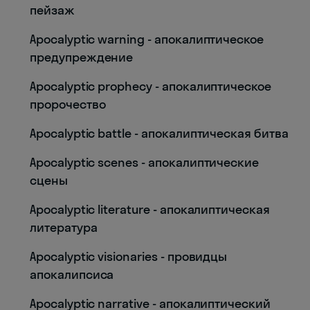
пейзаж
Apocalyptic warning - апокалиптическое
предупреждение
Apocalyptic prophecy - апокалиптическое
пророчество
Apocalyptic battle - апокалиптическая битва
Apocalyptic scenes - апокалиптические
сцены
Apocalyptic literature - апокалиптическая
литература
Apocalyptic visionaries - провидцы
апокалипсиса
Apocalyptic narrative - апокалиптический