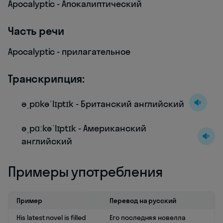
Apocalyptic - Апокалиптический
Часть речи
Apocalyptic - прилагательное
Транскрипция:
əˌpɒkəˈlɪptɪk - Британский английский
əˌpɑːkəˈlɪptɪk - Американский
английский
Примеры употребления
Пример
Перевод на русский
His latest novel is filled
Его последняя новелла