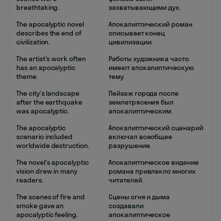
breathtaking.
захватывающими дух.
The apocalyptic novel
Апокалиптический роман
describes the end of
описывает конец
civilization.
цивилизации.
The artist's work often
Работы художника часто
has an apocalyptic
имеют апокалиптическую
theme.
тему.
The city's landscape
Пейзаж города после
after the earthquake
землетрясения был
was apocalyptic.
апокалиптическим.
The apocalyptic
Апокалиптический сценарий
scenario included
включал всеобщее
worldwide destruction.
разрушение.
The novel's apocalyptic
Апокалиптическое видение
vision drew in many
романа привлекло многих
readers.
читателей.
The scenes of fire and
Сцены огня и дыма
smoke gave an
создавали
apocalyptic feeling.
апокалиптическое