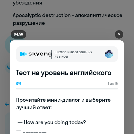
убеждения
Apocalyptic destruction - апокалиптическое
разрушение
✕
04:53
Skyeng словарь
школа иностранных
языков
Тест на уровень английского
0%
1 из 19
Прочитайте мини-диалог и выберите 
К предыдущей статье
лучший ответ:

 — How are you doing today? 

— _________