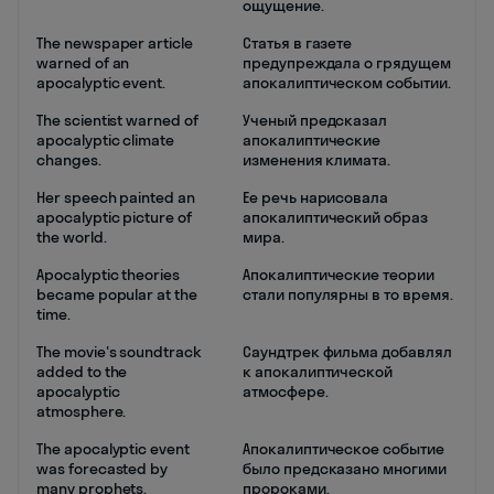
ощущение.
The newspaper article
Статья в газете
warned of an
предупреждала о грядущем
apocalyptic event.
апокалиптическом событии.
The scientist warned of
Ученый предсказал
apocalyptic climate
апокалиптические
changes.
изменения климата.
Her speech painted an
Ее речь нарисовала
apocalyptic picture of
апокалиптический образ
the world.
мира.
Apocalyptic theories
Апокалиптические теории
became popular at the
стали популярны в то время.
time.
The movie's soundtrack
Саундтрек фильма добавлял
added to the
к апокалиптической
apocalyptic
атмосфере.
atmosphere.
The apocalyptic event
Апокалиптическое событие
was forecasted by
было предсказано многими
many prophets.
пророками.