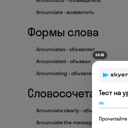
Annunciator - оповещатель
Annunciate - возвестить
Формы слова
Annunciates - объявляет
04:55
Annunciated - объявил
Annunciating - объявляя
Словосочетания
Тест на 
0%
Annunciate clearly - объявлять четко
Прочитайте 
Annunciate the message - объявлять