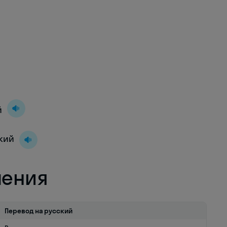
й
ский
ления
Перевод на русский