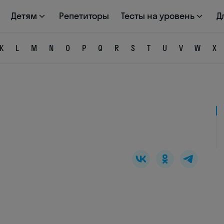
Детям
Репетиторы
Тесты на уровень
Д
K
L
M
N
O
P
Q
R
S
T
U
V
W
X