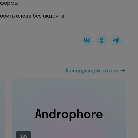
реформы
носить слова без акцента
К следующей статье
NEW