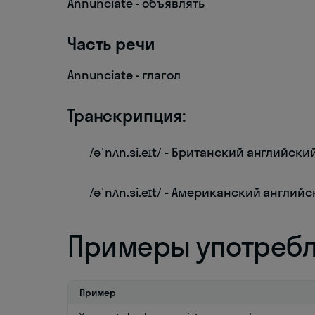
Annunciate - объявлять
Часть речи
Annunciate - глагол
Транскрипция:
/əˈnʌn.si.eɪt/ - Британский английски
/əˈnʌn.si.eɪt/ - Американский англий
Примеры употреб
Пример