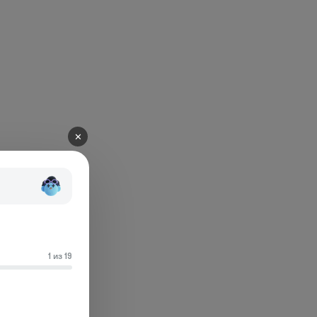
✕
1 из 19