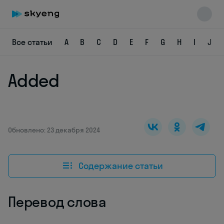
Все статьи
A
B
C
D
E
F
G
H
I
J
Added
Skyeng Chat
online
Обновлено: 23 декабря 2024
Содержание статьи
Перевод слова