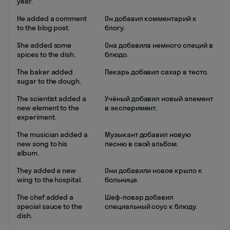
year.
He added a comment
Он добавил комментарий к
to the blog post.
блогу.
She added some
Она добавила немного специй в
spices to the dish.
блюдо.
The baker added
Пекарь добавил сахар в тесто.
sugar to the dough.
The scientist added a
Учёный добавил новый элемент
new element to the
в эксперимент.
experiment.
The musician added a
Музыкант добавил новую
new song to his
песню в свой альбом.
album.
They added a new
Они добавили новое крыло к
wing to the hospital.
больнице.
The chef added a
Шеф-повар добавил
special sauce to the
специальный соус к блюду.
dish.