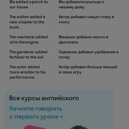
We added a porch to
Мы добавили крыльцо к
our house.
нашему дому.
The author added a
Автор добавил новую главу в
new chapter to the
книгу.
book.
The mechanic added
Механик добавил масло в
oil to the engine.
двигатель.
The gardener added
Садовник добавил удобрение в
fertilizer to the soil.
почву.
The actor added
Актёр добавил больше эмоций
more emotion to his
в свою игру.
performance.
Все курсы английского
Начните говорить
с первого урока →