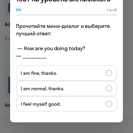
NEW
0%
1 из 19
Add
Прочитайте мини-диалог и выберите 
лучший ответ:

К следующей статье
 — How are you doing today? 

— _________
I am fine, thanks.
2.9K
I am normal, thanks.
I feel myself good.
Adult