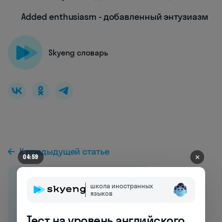
Added enthusiasm - добавленный энтузиазм
Skyeng словарь
К предыдущей статье
✕
04:55
школа иностранных
языков
Тест на уровень английского