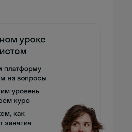
дном уроке
дистом
м платформу
им на вопросы
им уровень
рём курс
ем, как
т занятия