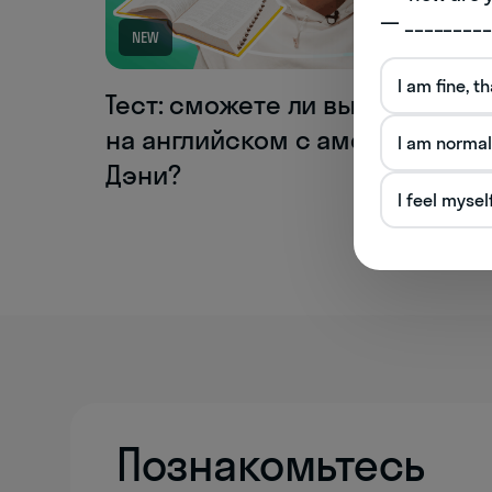
— _________
NEW
I am fine, t
Тест: сможете ли вы поболтать
на английском с америкашкой
I am normal
Дэни?
I feel mysel
Познакомьтесь