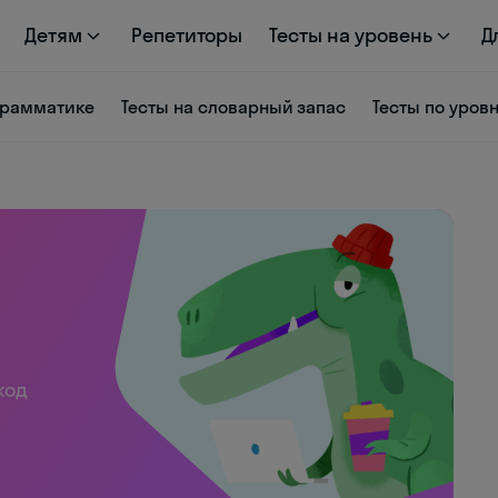
Детям
Репетиторы
Тесты на уровень
Д
 грамматике
Тесты на словарный запас
Тесты по уров
код