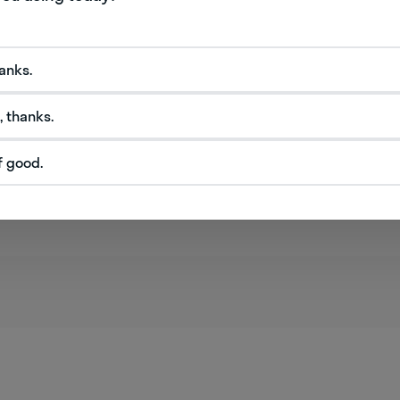
NEW
hanks.
Ship или sheep? Сложный тест
про английские слова, которые
, thanks.
отличаются только долготой
f good.
звука