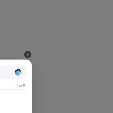
✕
1 из 19