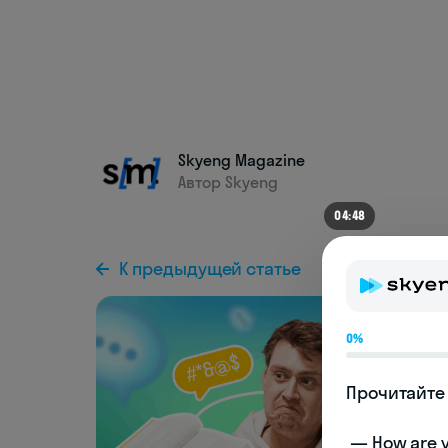
Skyeng Magazine
Автор Skyeng
04:44
К предыдущей статье
0%
Прочитайте 
 — How are you doing today? 
