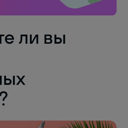
те ли вы
ных
?