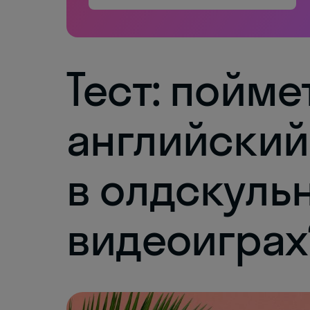
Тест: пойме
английский
в олдскуль
видеоиграх