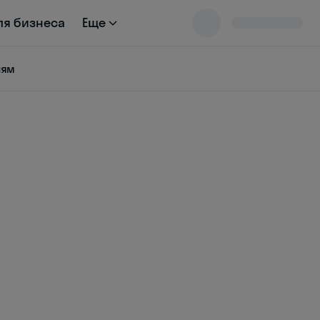
ля бизнеса
Еще
ням