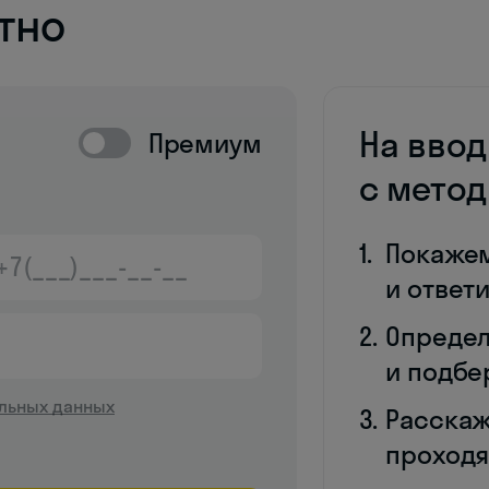
тно
На вво
Премиум
с мето
Покаже
и ответ
Определ
и подбе
льных данных
Расскаж
проходя