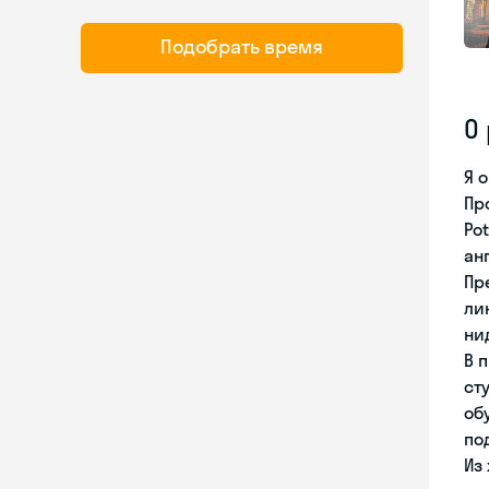
Подобрать время
О
Я 
Про
Po
анг
Пр
ли
ни
В 
ст
об
по
Из