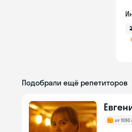
И

Подобрали ещё репетиторов
Евген
от 1090