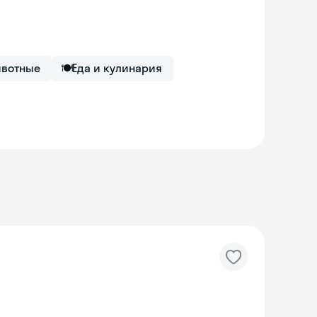
ивотные
🍽
Еда и кулинария