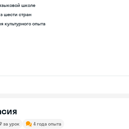
 языковой школе
з шести стран
я культурного опыта
асия
 ₽ за урок
4 года опыта