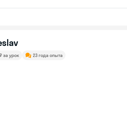
slav
 ₽ за урок
23 года опыта