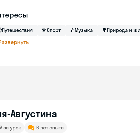
нтересы

Путешествия
⚽
Спорт
🎵
Музыка
🌳
Природа и ж
Развернуть
ия-Августина
 ₽ за урок
6 лет опыта