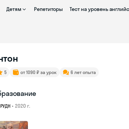
Детям
Репетиторы
Тест на уровень англий
нтон
5
от 1090 ₽ за урок
6 лет опыта
бразование
•
2020 г.
РУДН