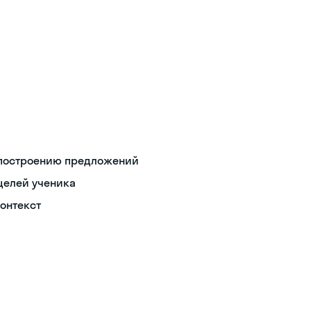
 построению предложений
целей ученика
контекст