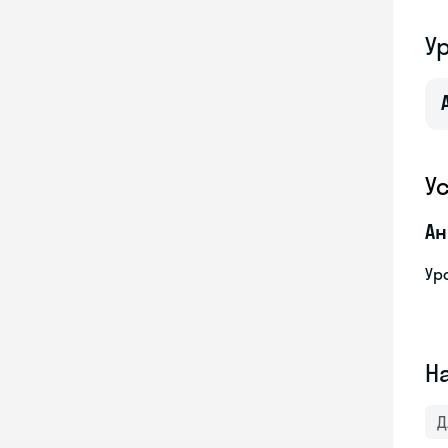
У
У
Ан
Ур
Н
Д