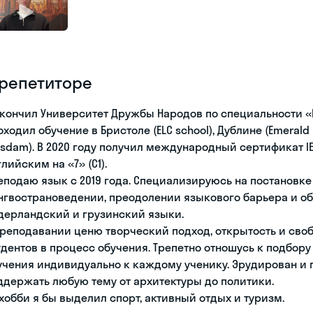
 репетиторе
окончил Университет Дружбы Народов по специальности 
ходил обучение в Бристоле (ELC school), Дублине (Emerald Cu
tsdam). В 2020 году получил международный сертификат I
лийским на «7» (С1).
еподаю язык с 2019 года. Специализируюсь на постановке 
нгвострановедении, преодолении языкового барьера и об
дерландский и грузинский языки.
преподавании ценю творческий подход, открытость и св
удентов в процесс обучения. Трепетно отношусь к подбо
учения индивидуально к каждому ученику. Эрудирован и п
ддержать любую тему от архитектуры до политики.
 хобби я бы выделил спорт, активный отдых и туризм.