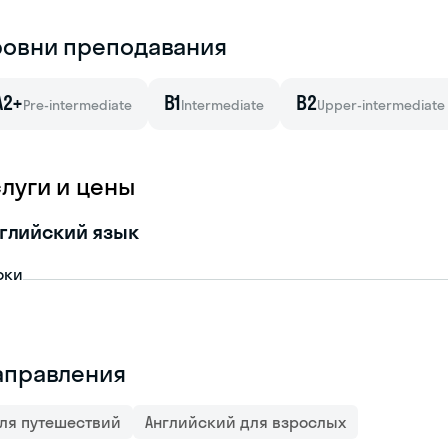
ровни преподавания
A2+
B1
B2
Pre-intermediate
Intermediate
Upper-intermediate
слуги и цены
глийский язык
оки
аправления
ля путешествий
Английский для взрослых