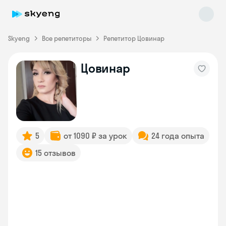
Skyeng
Все репетиторы
Репетитор Цовинар
Цовинар
Skyeng Chat
online
5
от 1090 ₽ за урок
24 года опыта
15 отзывов