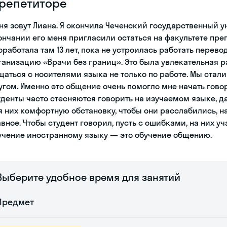
 репетиторе
ня зовут Лиана. Я окончила Чеченский государственный унив
ончании его меня пригласили остаться на факультете пре
оработала там 13 лет, пока не устроилась работать пер
ганизацию «Врачи без границ». Это была увлекательная 
щаться с носителями языка не только по работе. Мы стал
угом. Именно это общение очень помогло мне начать говор
уденты часто стесняются говорить на изучаемом языке, д
я них комфортную обстановку, чтобы они расслабились, на
авное. Чтобы студент говорил, пусть с ошибками, на них уч
учение иностранному языку — это обучение общению.
Выберите удобное время для занятий
Предмет