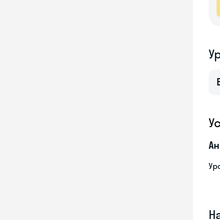
У
У
Ан
Ур
Н