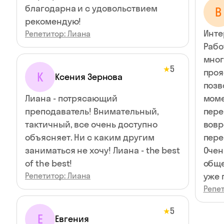
благодарна и с удовольствием
В
рекомендую!
Инте
Репетитор: Лиана
Рабо
мног
5
★
проя
К
Ксения Зернова
позв
Лиана - потрясающий
моме
преподаватель! Внимательный,
пере
тактичный, все очень доступно
вовр
объясняет. Ни с каким другим
пере
заниматься не хочу! Лиана - the best
Очен
of the best!
обще
Репетитор: Лиана
уже 
Репет
5
★
Е
Евгения