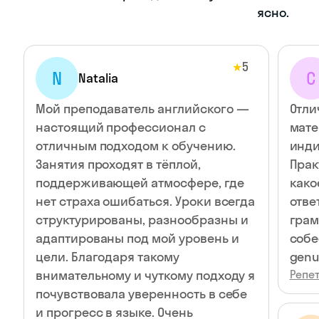
ясно.
5
★
N
С
Natalia
Мой преподаватель английского —
Отли
настоящий профессионал с
мате
отличным подходом к обучению.
инди
Занятия проходят в тёплой,
Прак
поддерживающей атмосфере, где
како
нет страха ошибаться. Уроки всегда
отве
структурированы, разнообразны и
грам
адаптированы под мой уровень и
собе
цели. Благодаря такому
genu
внимательному и чуткому подходу я
Репет
почувствовала уверенность в себе
и прогресс в языке. Очень