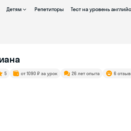
Детям
Репетиторы
Тест на уровень англий
иана
5
от 1090 ₽ за урок
26 лет опыта
6 отзы