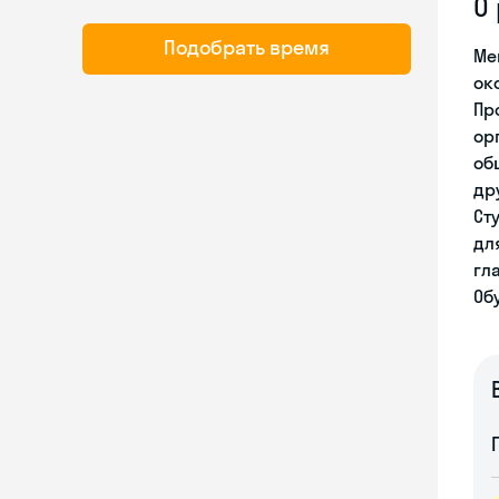
О
Подобрать время
Ме
ок
Пр
ор
об
др
Ст
дл
гл
Об