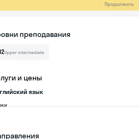
Продолжить
ровни преподавания
B2
Upper-intermediate
слуги и цены
глийский язык
оки
аправления