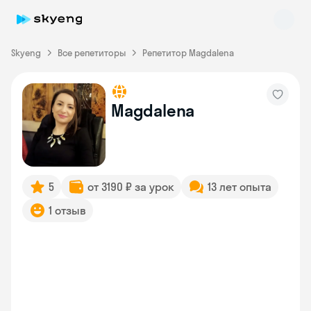
Skyeng
Все репетиторы
Репетитор Magdalena
Magdalena
Skyeng Chat
online
5
от 3190 ₽ за урок
13 лет опыта
1 отзыв