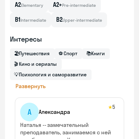
A2
A2+
Elementary
Pre-intermediate
B1
B2
Intermediate
Upper-intermediate
Интересы
🏖
Путешествия
⚽
Спорт
📚
Книги
🎬
Кино и сериалы
💡
Психология и саморазвитие
Развернуть
5
★
А
Александра
Наталья -- замечательный
преподаватель, занимаемся с ней