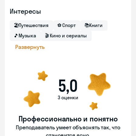
Интересы
🏖
Путешествия
⚽
Спорт
📚
Книги
🎵
Музыка
🎬
Кино и сериалы
Развернуть
5,0
3 оценки
Профессионально и понятно
Преподаватель умеет объяснять так, что
становится ясно.