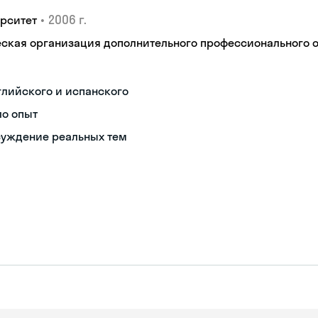
•
2006 г.
рситет
кая организация дополнительного профессионального об
глийского и испанского
ло опыт
суждение реальных тем