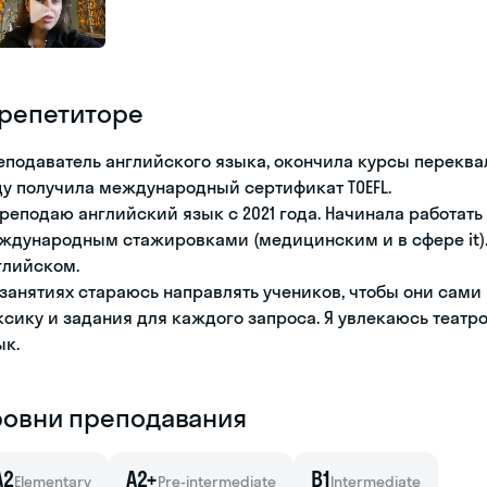
 репетиторе
еподаватель английского языка, окончила курсы переквал
ду получила международный сертификат TOEFL.
преподаю английский язык с 2021 года. Начинала работать 
ждународным стажировками (медицинским и в сфере it). 
глийском.
 занятиях стараюсь направлять учеников, чтобы они сам
ксику и задания для каждого запроса. Я увлекаюсь теат
ык.
ровни преподавания
A2
A2+
B1
Elementary
Pre-intermediate
Intermediate