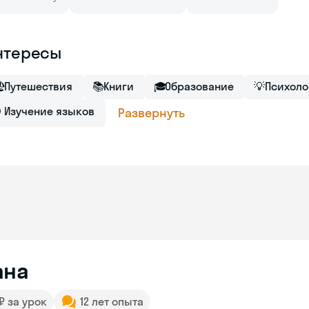
нтересы

Путешествия
📚
Книги
🎓
Образование
💡
Психоло
Изучение языков
Развернуть
ана
 ₽ за урок
12 лет опыта