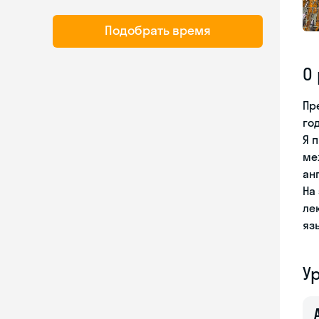
Подобрать время
О
Пр
го
Я 
ме
ан
На
ле
яз
У