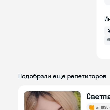
И

🌐
Подобрали ещё репетиторов
Светл
от 1090