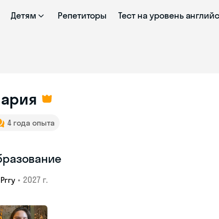
Детям
Репетиторы
Тест на уровень англий
ария
4 года опыта
бразование
•
2027 г.
Рггу