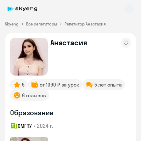
Skyeng
Все репетиторы
Репетитор Анастасия
Анастасия
Skyeng Chat
online
5
от 1090 ₽ за урок
5 лет опыта
6 отзывов
Образование
•
2024 г.
ОМГПУ