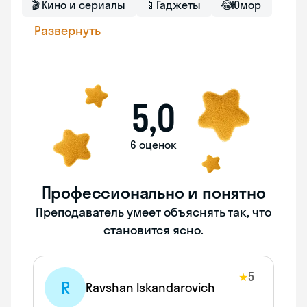
🎬
Кино и сериалы
📱
Гаджеты
😂
Юмор
Развернуть
5,0
6 оценок
Профессионально и понятно
Преподаватель умеет объяснять так, что
становится ясно.
5
★
R
Ravshan Iskandarovich