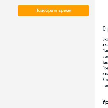
Подобрать время
О
Ок
яз
Пи
во
Та
По
ат
В 
пр
У