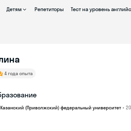
Детям
Репетиторы
Тест на уровень англий
лина
4 года опыта
бразование
•
20
Казанский (Приволжский) федеральный университет