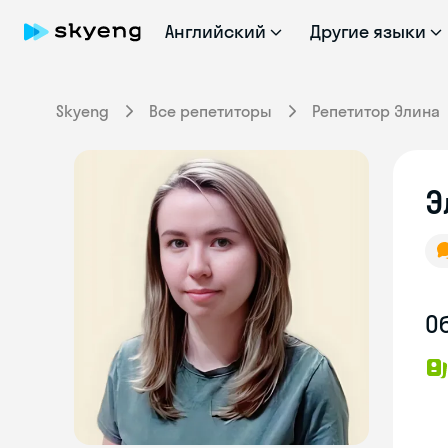
Английский
Другие языки
Skyeng
Все репетиторы
Репетитор Элина
Э
О