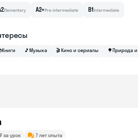
A2
A2+
B1
Elementary
Pre-intermediate
Intermediate
нтересы

Книги
🎵
Музыка
🎬
Кино и сериалы
🌳
Природа и
а
 ₽ за урок
7 лет опыта