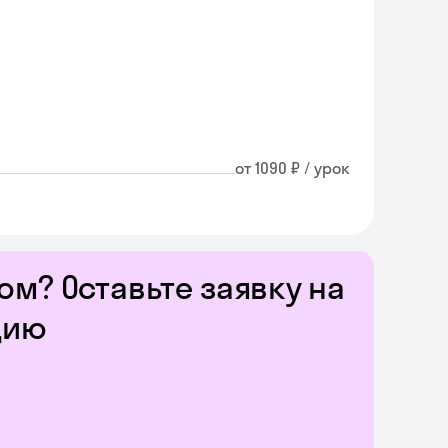
от 1090 ₽ / урок
м? Оставьте заявку на
цию
Skyeng Chat
online