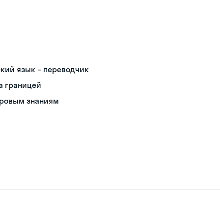
ский язык – переводчик
а границей
ировым знаниям