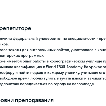
 репетиторе
ончила федеральный университет по специальности - пре
ыков.
сала тексты для англоязычных сайтов, участвовала в ко
лонтерских программах.
кже имеется опыт работы в хореографическом училище п
вышала квалификацию в World TESOL Academy. На уроках 
мосферу и найти подход к каждому ученику, учитывая его
свободное время люблю гулять, изучать языки и занимать
едпочитаю передвигаться по городу на велосипеде.
ровни преподавания