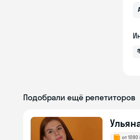
И

Подобрали ещё репетиторов
Ульян
от 1090