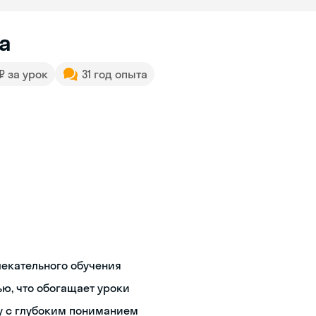
а
 ₽ за урок
31 год опыта
лекательного обучения
ю, что обогащает уроки
у с глубоким пониманием