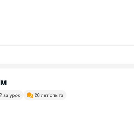
им
 ₽ за урок
26 лет опыта