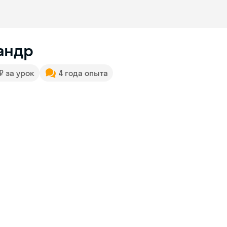
андр
 ₽ за урок
4 года опыта