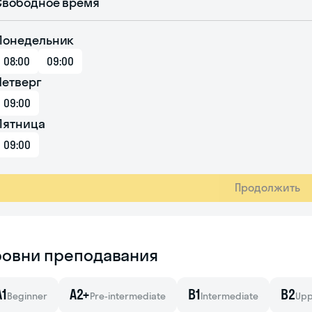
Свободное время
Понедельник
08:00
09:00
Четверг
09:00
Пятница
09:00
Продолжить
ровни преподавания
A1
A2+
B1
B2
Beginner
Pre-intermediate
Intermediate
Upp