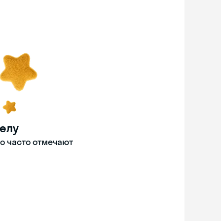
делу
то часто отмечают