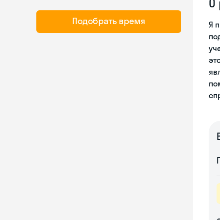
О
Подобрать время
Я 
по
уч
эт
яв
по
сп