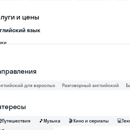
слуги и цены
глийский язык
оки
аправления
нглийский для взрослых
Разговорный английский
Б
нтересы

Путешествия
🎵
Музыка
🎬
Кино и сериалы
💻
Тех