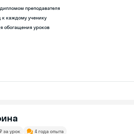
с дипломом преподавателя
д к каждому ученику
ля обогащения уроков
рина
 ₽ за урок
4 года опыта