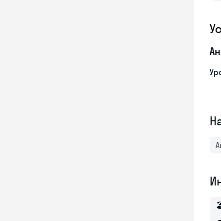
У
Ан
Ур
Н
А
И
