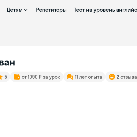
Детям
Репетиторы
Тест на уровень англий
ван
5
от 1090 ₽ за урок
11 лет опыта
2 отзыва