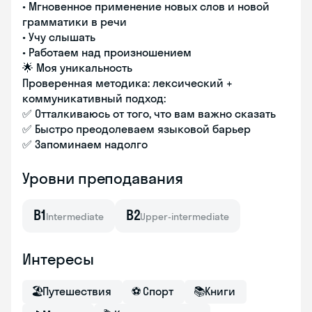
• Мгновенное применение новых слов и новой
грамматики в речи
• Учу слышать
• Работаем над произношением
🌟 Моя уникальность
Проверенная методика: лексический +
коммуникативный подход:
✅ Отталкиваюсь от того, что вам важно сказать
✅ Быстро преодолеваем языковой барьер
✅ Запоминаем надолго
Уровни преподавания
B1
B2
Intermediate
Upper-intermediate
Интересы
🏖
Путешествия
⚽
Спорт
📚
Книги