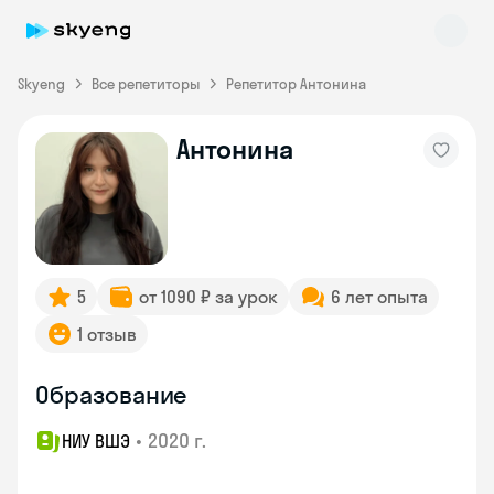
Skyeng
Все репетиторы
Репетитор Антонина
Антонина
Skyeng Chat
online
5
от 1090 ₽ за урок
6 лет опыта
1 отзыв
Образование
•
2020 г.
НИУ ВШЭ