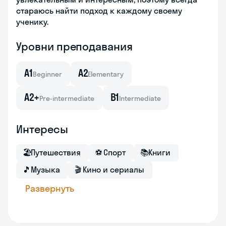
стараюсь найти подход к каждому своему
ученику.
Уровни преподавания
A1
A2
Beginner
Elementary
A2+
B1
Pre-intermediate
Intermediate
Интересы
🏖
Путешествия
⚽
Спорт
📚
Книги
🎵
Музыка
🎬
Кино и сериалы
Развернуть