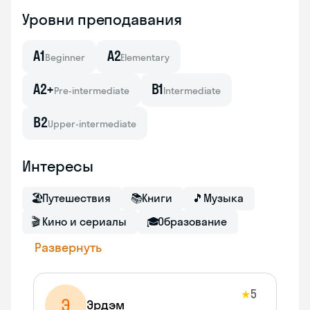
Уровни преподавания
A1
A2
Beginner
Elementary
A2+
B1
Pre-intermediate
Intermediate
B2
Upper-intermediate
Интересы
🏖
Путешествия
📚
Книги
🎵
Музыка
🎬
Кино и сериалы
🎓
Образование
Развернуть
5
★
Э
Эрдэм