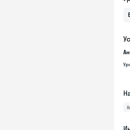
У
Ан
Ур
Н
А
И