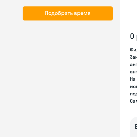
Подобрать время
О
Фи
За
ан
ан
На
ис
по
Са