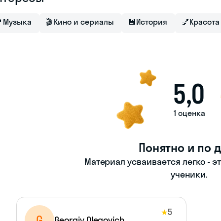

Музыка
🎬
Кино и сериалы
💾
История
💅
Красота
5,0
1 оценка
Понятно и по 
Материал усваивается легко - э
ученики.
5
★
G
Georgiy Olegovich