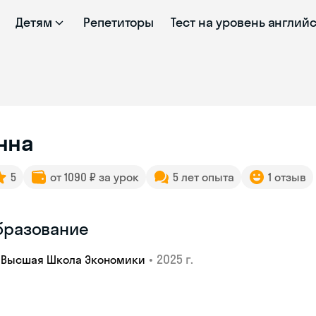
Детям
Репетиторы
Тест на уровень англий
нна
5
от 1090 ₽ за урок
5 лет опыта
1 отзыв
бразование
•
2025 г.
Высшая Школа Экономики