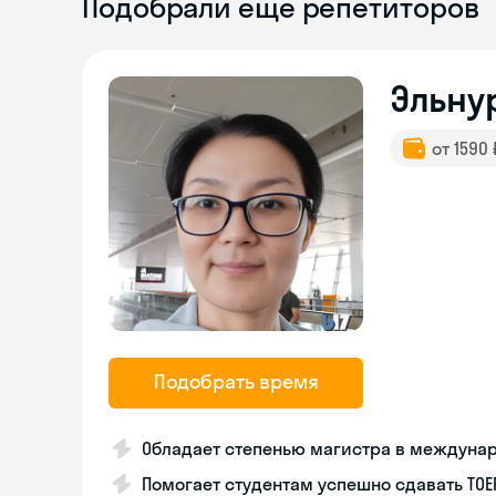
Подобрали ещё репетиторов
Эльну
от 1590
Подобрать время
Обладает степенью магистра в междуна
Помогает студентам успешно сдавать TOE