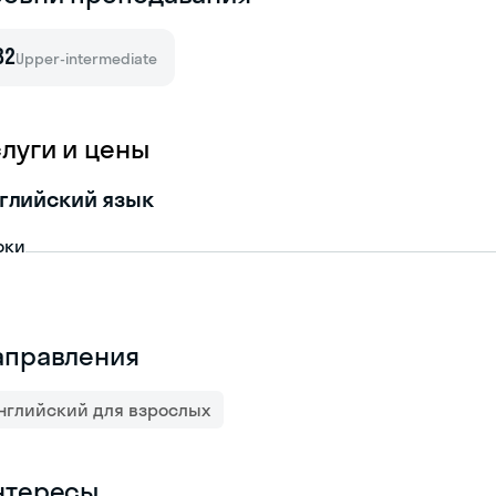
B2
Upper-intermediate
слуги и цены
глийский язык
оки
аправления
нглийский для взрослых
нтересы