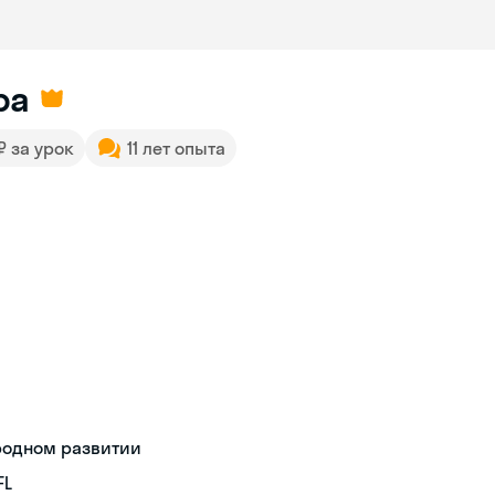
ра
 ₽ за урок
11 лет опыта
родном развитии
FL