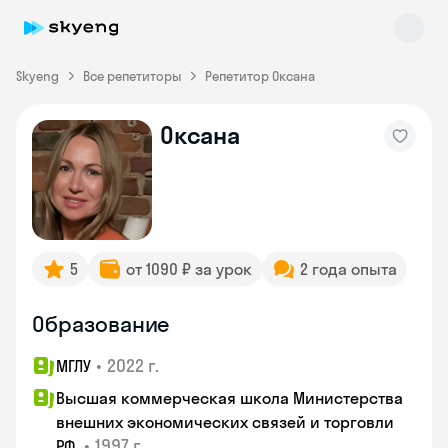
Skyeng
Все репетиторы
Репетитор Оксана
Оксана
Skyeng Chat
online
5
от 1090 ₽ за урок
2 года опыта
Образование
•
2022 г.
МГЛУ
Высшая коммерческая школа Министерства
внешних экономических связей и торговли
•
1997 г.
РФ