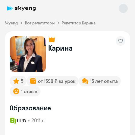
Skyeng
Все репетиторы
Репетитор Карина
Карина
Skyeng Chat
online
5
от 1590 ₽ за урок
15 лет опыта
1 отзыв
Образование
•
2011 г.
ПГЛУ