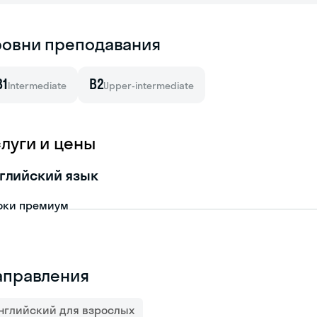
ровни преподавания
B1
B2
Intermediate
Upper-intermediate
слуги и цены
глийский язык
оки премиум
аправления
нглийский для взрослых