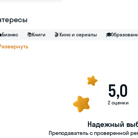
нтересы

Бизнес
📚
Книги
🎬
Кино и сериалы
🎓
Образован
Развернуть
5,0
2 оценки
Надежный вы
Преподаватель с проверенной ре