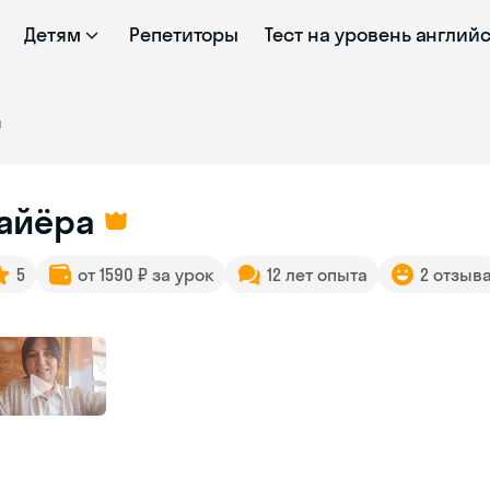
Детям
Репетиторы
Тест на уровень англий
а
айёра
5
от 1590 ₽ за урок
12 лет опыта
2 отзыв