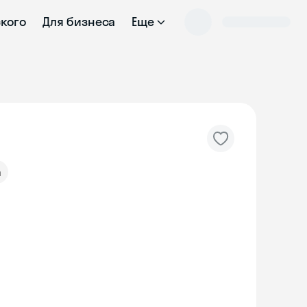
ского
Для бизнеса
Еще
а