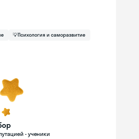
ие
💡
Психология и саморазвитие
бор
путацией - ученики