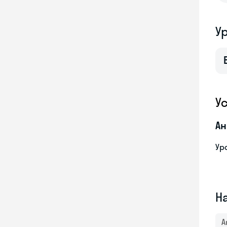
У
У
Ан
Ур
Н
А