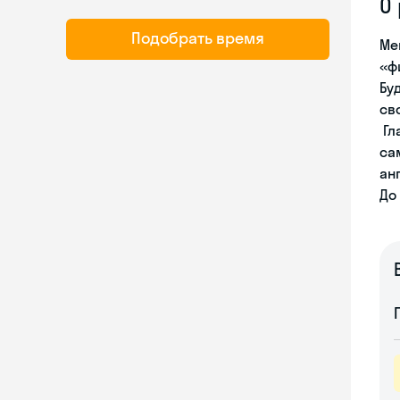
О
Подобрать время
Ме
«ф
Бу
св
Гл
са
ан
До