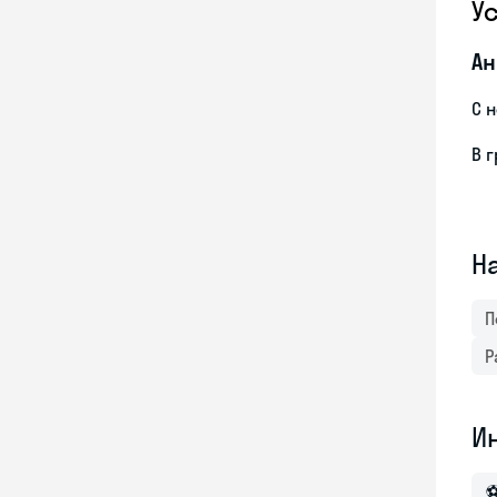
У
Ан
С 
В 
Н
П
Р
И