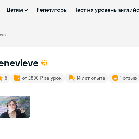
Детям
Репетиторы
Тест на уровень англий
eve
enevieve
5
от 2800 ₽ за урок
14 лет опыта
1 отзыв