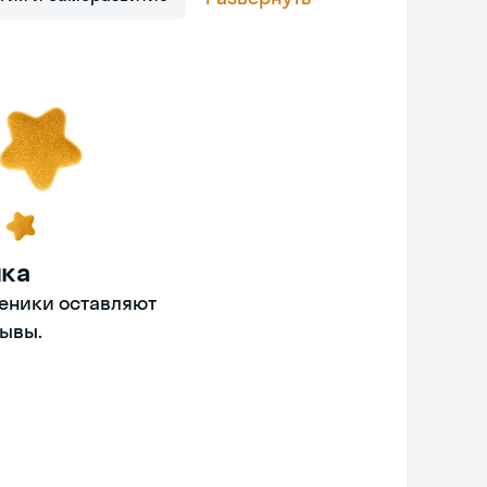
нка
ченики оставляют
ывы.