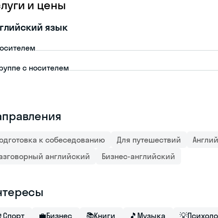
слуги и цены
глийский язык
носителем
группе с носителем
аправления
одготовка к собеседованию
Для путешествий
Англи
азговорный английский
Бизнес-английский
нтересы
⚽
Спорт
💼
Бизнес
📚
Книги
🎵
Музыка
💡
Психоло