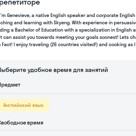
 репетиторе
 I'm Genevieve, a native English speaker and corporate Englis
ching and learning with Skyeng. With experience in persuasi
ding a Bachelor of Education with a specialization in English a
t can assist you towards meeting your goals soonest! Lets cha
 Fact! I enjoy traveling (26 countries visited!) and cooking as 
Выберите удобное время для занятий
Предмет
Английский язык
Свободное время