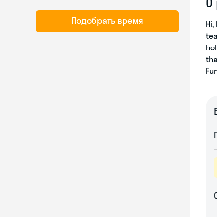
О
Подобрать время
Hi,
tea
hol
tha
Fun