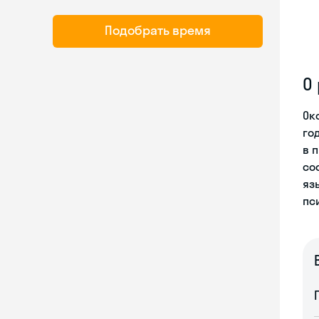
Подобрать время
О
Ок
го
в 
со
яз
пс