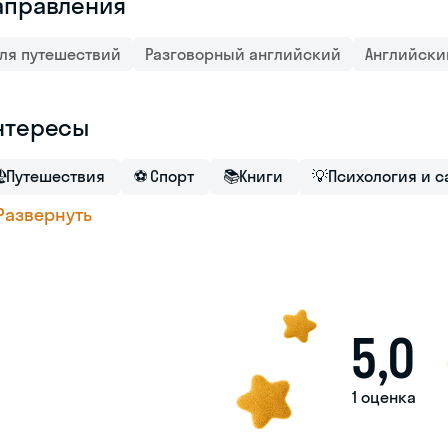
аправления
ля путешествий
Разговорный английский
Английски
нтересы

Путешествия
⚽
Спорт
📚
Книги
💡
Психология и 
Развернуть
5,0
1 оценка