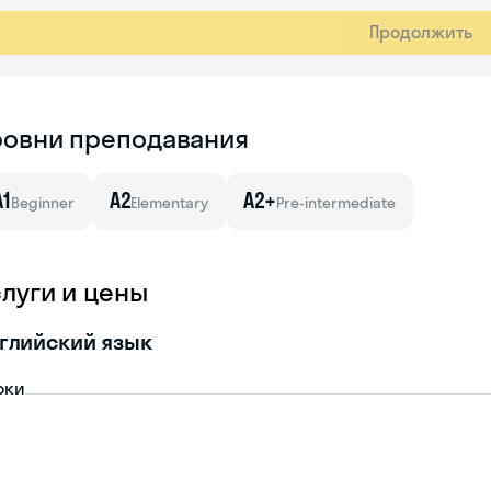
Продолжить
ровни преподавания
A1
A2
A2+
Beginner
Elementary
Pre-intermediate
слуги и цены
глийский язык
оки