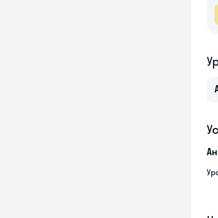
У
У
Ан
Ур