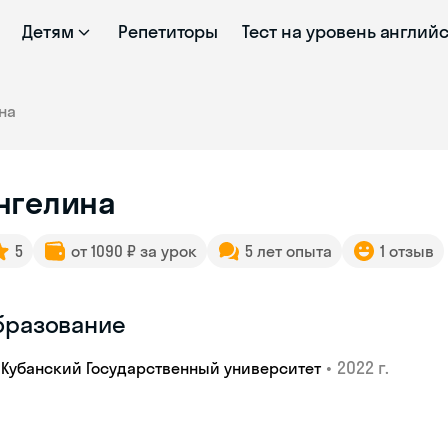
Детям
Репетиторы
Тест на уровень англий
на
нгелина
5
от 1090 ₽ за урок
5 лет опыта
1 отзыв
бразование
•
2022 г.
Кубанский Государственный университет