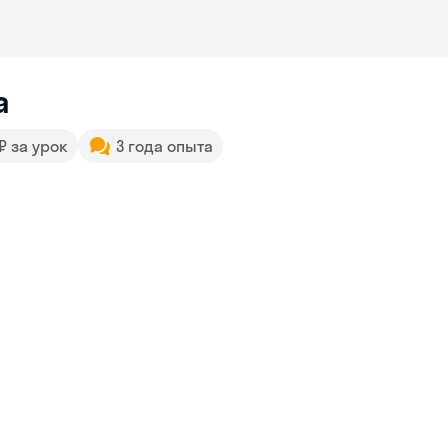
а
 ₽ за урок
3 года опыта