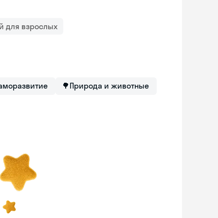
й для взрослых
саморазвитие
🌳
Природа и животные