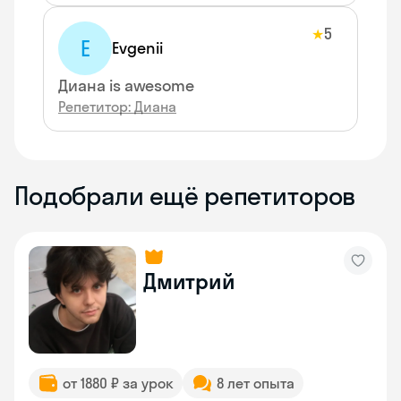
5
★
E
Evgenii
Диана is awesome
Репетитор: Диана
Подобрали ещё репетиторов
Дмитрий
от 1880 ₽ за урок
8 лет опыта