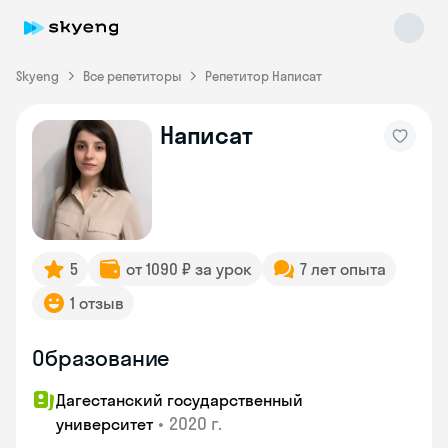
Skyeng
Все репетиторы
Репетитор Написат
Написат
Skyeng Chat
online
5
от 1090 ₽ за урок
7 лет опыта
1 отзыв
Образование
Дагестанский государственный
•
2020 г.
университет