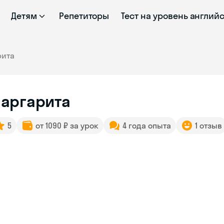
Детям
Репетиторы
Тест на уровень англий
рита
аргарита
5
от 1090 ₽ за урок
4 года опыта
1 отзыв