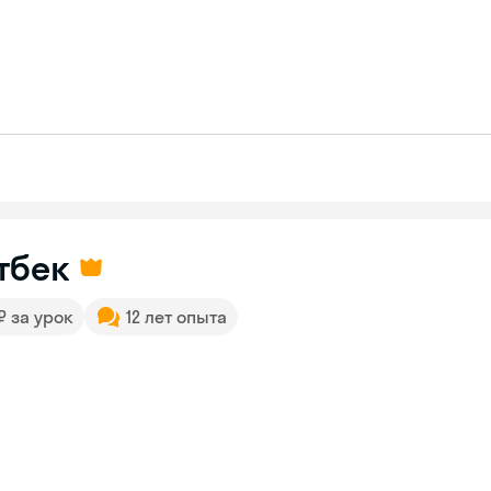
тбек
 ₽ за урок
12 лет опыта