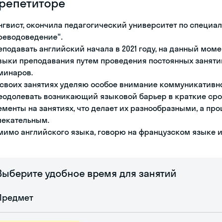
 репетиторе
нгвист, окончила педагогический университет по специал
реводоведение".
еподавать английский начала в 2021 году, на данный мо
выки преподавания путем проведения постоянных заняти
минаров.
 своих занятиях уделяю особое внимание коммуникативно
еодолевать возникающий языковой барьер в краткие ср
ементы на занятиях, что делает их разнообразными, а пр
лекательным.
мимо английского языка, говорю на французском языке и
Выберите удобное время для занятий
Предмет