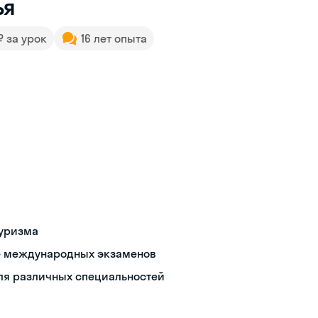
ья
 ₽ за урок
16 лет опыта
туризма
че международных экзаменов
ля различных специальностей