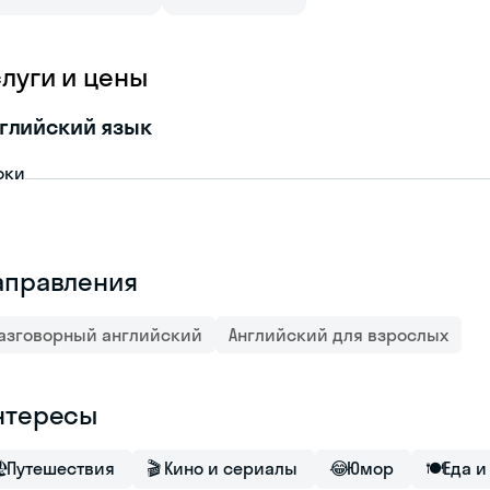
слуги и цены
глийский язык
оки
аправления
азговорный английский
Английский для взрослых
нтересы

Путешествия
🎬
Кино и сериалы
😂
Юмор
🍽
Еда и