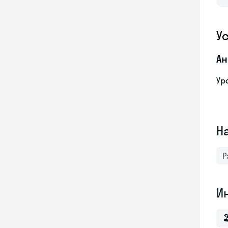
У
Ан
Ур
Н
Р
И
