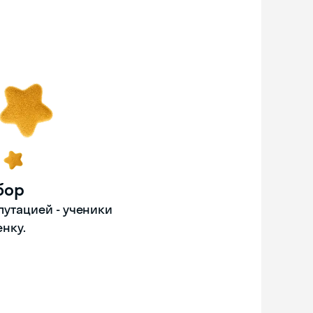
бор
путацией - ученики
енку.