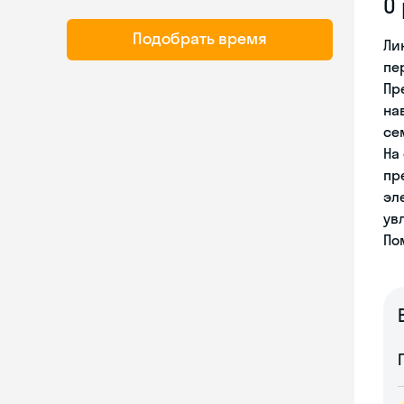
О
Подобрать время
Ли
пе
Пр
на
се
На
пр
эл
ув
По