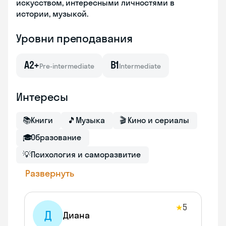
искусством, интересными личностями в
истории, музыкой.
Уровни преподавания
A2+
B1
Pre-intermediate
Intermediate
Интересы
📚
Книги
🎵
Музыка
🎬
Кино и сериалы
🎓
Образование
💡
Психология и саморазвитие
Развернуть
5
★
Д
Диана