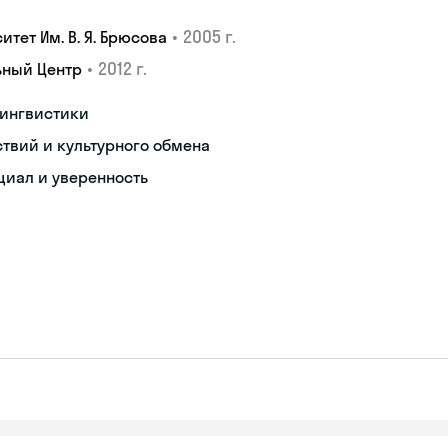
•
2005 г.
тет Им. В. Я. Брюсова
•
2012 г.
ьный Центр
лингвистики
твий и культурного обмена
циал и уверенность