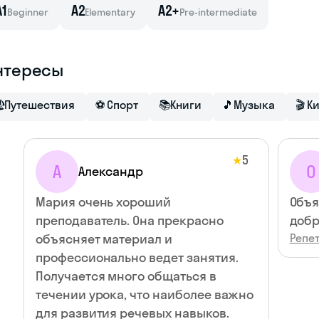
A1
A2
A2+
Beginner
Elementary
Pre-intermediate
нтересы

Путешествия
⚽
Спорт
📚
Книги
🎵
Музыка
🎬
К
5
★
А
О
Александр
Мария очень хороший
Объя
преподаватель. Она прекрасно
добр
объясняет материал и
Репе
профессионально ведет занятия.
Получается много общаться в
течении урока, что наиболее важно
для развития речевых навыков.