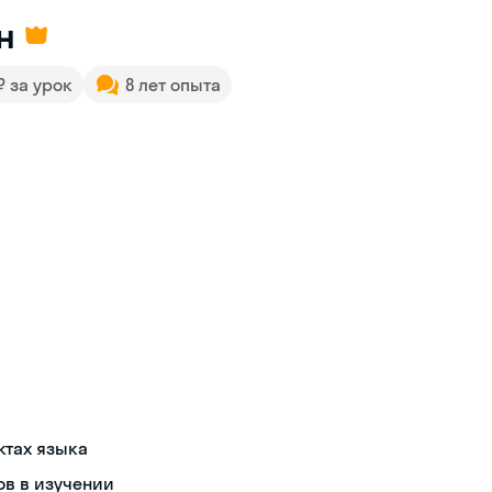
н
 ₽ за урок
8 лет опыта
ктах языка
ов в изучении