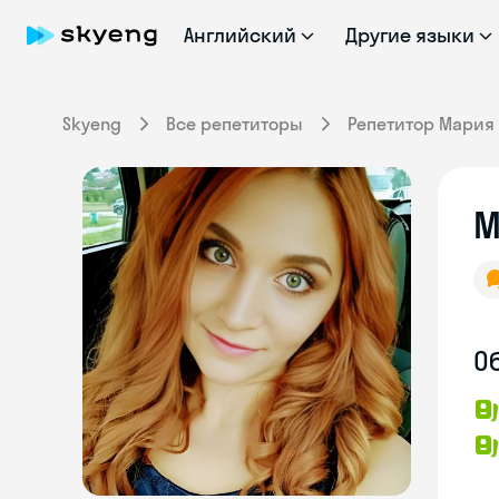
Английский
Другие языки
Skyeng
Все репетиторы
Репетитор Мария
М
О