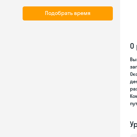
Подобрать время
О
Вы
за
Ок
де
ра
Ко
пу
У