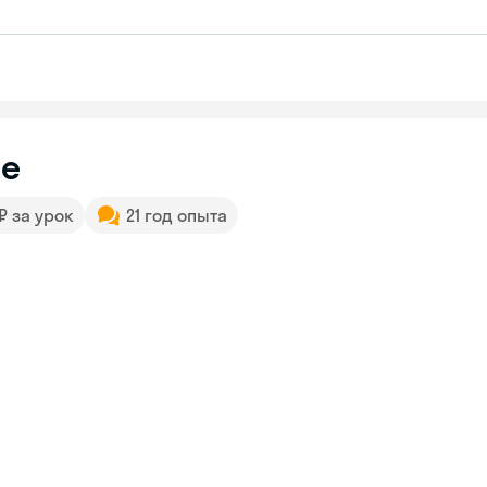
е
 ₽ за урок
21 год опыта