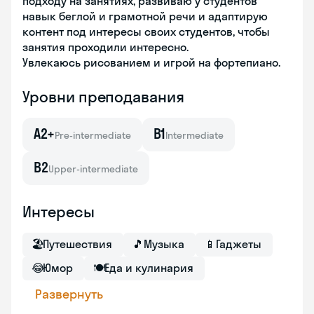
подходу на занятиях, развиваю у студентов
навык беглой и грамотной речи и адаптирую
контент под интересы своих студентов, чтобы
занятия проходили интересно.
Увлекаюсь рисованием и игрой на фортепиано.
Уровни преподавания
A2+
B1
Pre-intermediate
Intermediate
B2
Upper-intermediate
Интересы
🏖
Путешествия
🎵
Музыка
📱
Гаджеты
😂
Юмор
🍽
Еда и кулинария
Развернуть