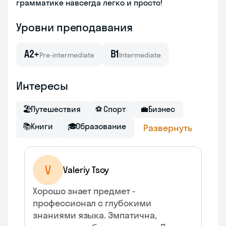
грамматике навсегда легко и просто!
Уровни преподавания
A2+
B1
Pre-intermediate
Intermediate
Интересы
🏖
Путешествия
⚽
Спорт
💼
Бизнес
📚
Книги
🎓
Образование
Развернуть
V
Valeriy Tsoy
Хорошо знает предмет -
профессионал с глубокими
знаниями языка. Эмпатична,