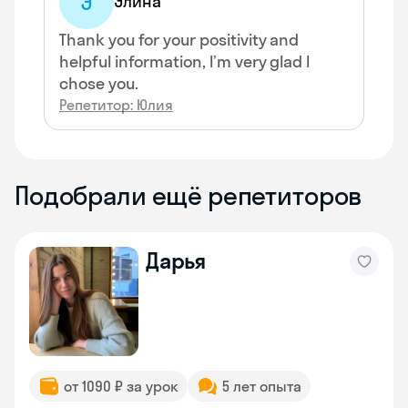
Э
Элина
Thank you for your positivity and
helpful information, I’m very glad I
chose you.
Репетитор: Юлия
Подобрали ещё репетиторов
Дарья
от 1090 ₽ за урок
5 лет опыта