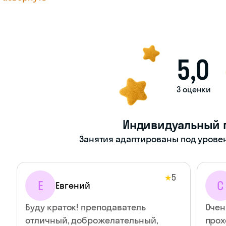
5,0
3 оценки
Индивидуальный 
Занятия адаптированы под уровен
5
★
Е
С
Евгений
Буду краток! преподаватель
Очен
отличный, доброжелательный,
прох