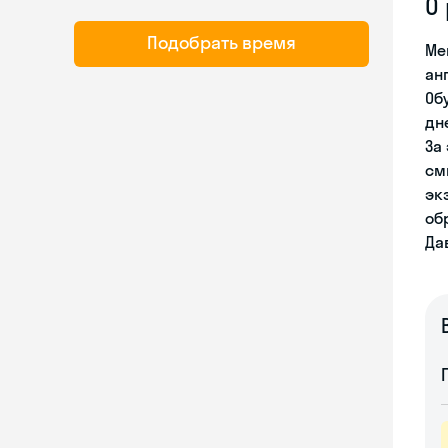
О
Подобрать время
Ме
ан
Об
дн
За
см
эк
об
Да