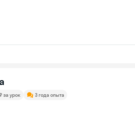
а
 ₽ за урок
3 года опыта