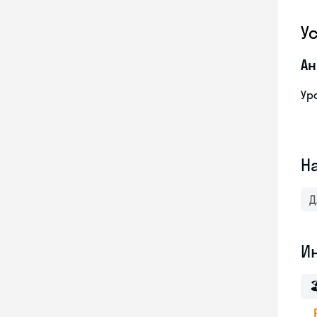
У
Ан
Ур
Н
Д
И
