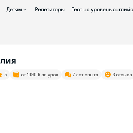
Детям
Репетиторы
Тест на уровень англий
лия
5
от 1090 ₽ за урок
7 лет опыта
3 отзыва