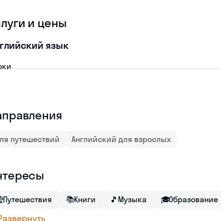
слуги и цены
глийский язык
оки
аправления
ля путешествий
Английский для взрослых
нтересы

Путешествия
📚
Книги
🎵
Музыка
🎓
Образование
Развернуть