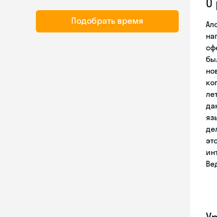
О
Подобрать время
Ал
на
сф
бы
но
ко
ле
да
яз
де
эт
ин
Ве