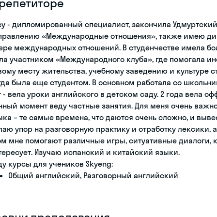
 репетиторе
су - дипломированный специалист, закончила Удмуртский
правлению «Международные отношения», также имею дип
ере международных отношений. В студенчестве имела бол
ла участником «Международного клуба», где помогала и
вому месту жительства, учебному заведению и культуре ст
гда была еще студентом. В основном работала со школьник
т - вела уроки английского в детском саду. 2 года вела о
нный момент веду частные занятия. Для меня очень важно
ыка – те самые времена, что даются очень сложно, и вывес
лаю упор на разговорную практику и отработку лексики, а
ом мне помогают различные игры, ситуативные диалоги, к
тересует. Изучаю испанский и китайский языки.
ду курсы для учеников Skyeng:
Общий английский, Разговорный английский