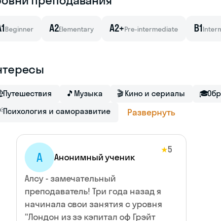
ровни преподавания
A1
A2
A2+
B1
Beginner
Elementary
Pre-intermediate
Inter
нтересы

Путешествия
🎵
Музыка
🎬
Кино и сериалы
🎓
Обр

Психология и саморазвитие
Развернуть
5
★
А
Анонимный ученик
Алсу - замечательный
преподаватель! Три года назад я
начинала свои занятия с уровня
"Лондон из зэ кэпитал оф Грэйт