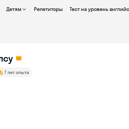
Детям
Репетиторы
Тест на уровень англий
лсу
7 лет опыта