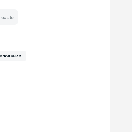
mediate
азование