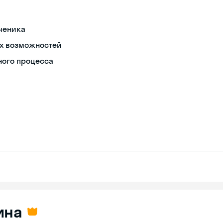
ченика
ых возможностей
ного процесса
ина