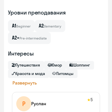
Уровни преподавания
A1
A2
Beginner
Elementary
A2+
Pre-intermediate
Интересы
🏖
Путешествия
😂
Юмор
🛍
Шоппинг
💅
Красота и мода
🐶
Питомцы
Развернуть
5
★
Р
Руслан