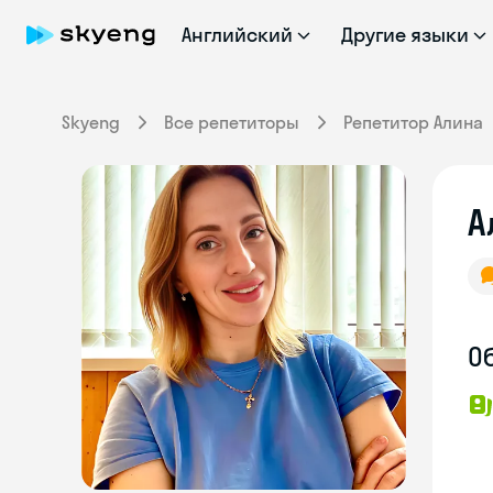
Английский
Другие языки
Skyeng
Все репетиторы
Репетитор Алина
А
О