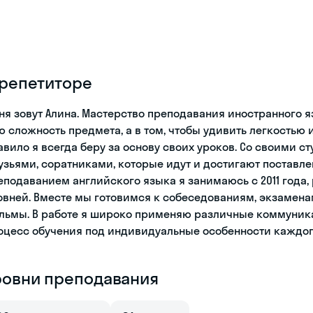
 репетиторе
ня зовут Алина. Мастерство преподавания иностранного я
ю сложность предмета, а в том, чтобы удивить легкостью
авило я всегда беру за основу своих уроков. Со своими
узьями, соратниками, которые идут и достигают поставле
еподаванием английского языка я занимаюсь с 2011 года,
овней. Вместе мы готовимся к собеседованиям, экзамена
льмы. В работе я широко применяю различные коммуник
оцесс обучения под индивидуальные особенности каждог
ровни преподавания