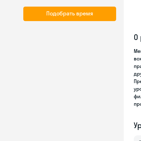
Подобрать время
О
Ме
вс
пр
др
Пр
ур
фи
пр
У