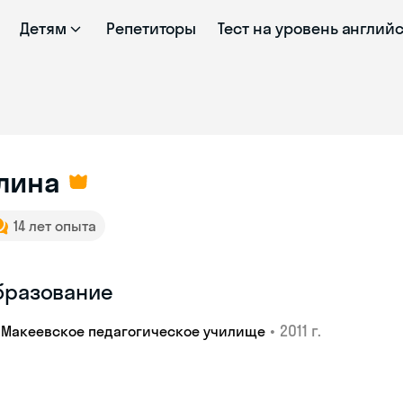
Детям
Репетиторы
Тест на уровень англий
лина
14 лет опыта
бразование
•
2011 г.
Макеевское педагогическое училище