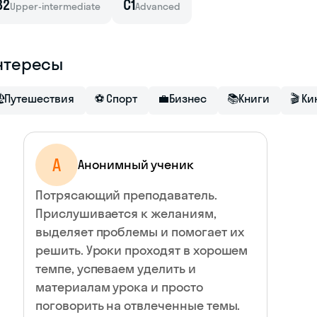
B2
C1
Upper-intermediate
Advanced
нтересы

Путешествия
⚽
Спорт
💼
Бизнес
📚
Книги
🎬
Ки
А
Анонимный ученик
Потрясающий преподаватель.
Прислушивается к желаниям,
выделяет проблемы и помогает их
решить. Уроки проходят в хорошем
темпе, успеваем уделить и
материалам урока и просто
поговорить на отвлеченные темы.