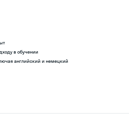
пыт
дходу в обучении
ключая английский и немецкий