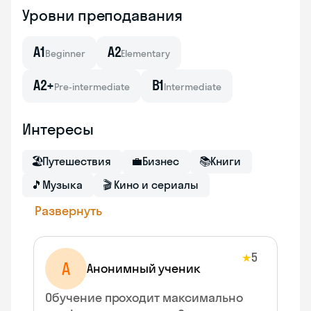
Уровни преподавания
A1
A2
Beginner
Elementary
A2+
B1
Pre-intermediate
Intermediate
Интересы
🏖
Путешествия
💼
Бизнес
📚
Книги
🎵
Музыка
🎬
Кино и сериалы
Развернуть
5
★
А
Анонимный ученик
Обучение проходит максимально