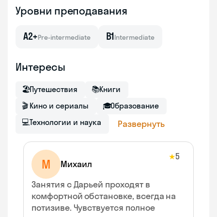
Уровни преподавания
A2+
B1
Pre-intermediate
Intermediate
Интересы
🏖
Путешествия
📚
Книги
🎬
Кино и сериалы
🎓
Образование
💻
Технологии и наука
Развернуть
5
★
М
Михаил
Занятия с Дарьей проходят в
комфортной обстановке, всегда на
потизиве. Чувствуется полное