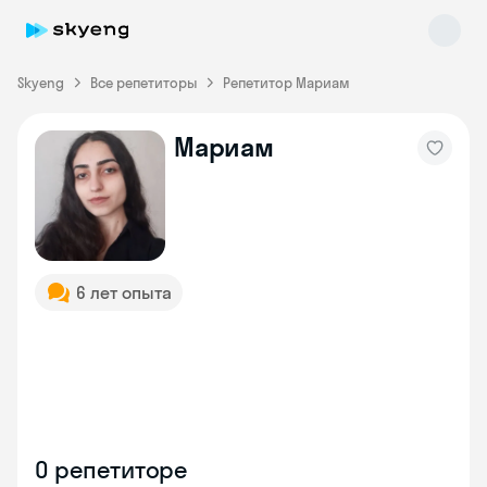
Skyeng
Все репетиторы
Репетитор Мариам
Мариам
Skyeng Chat
online
6 лет опыта
О репетиторе