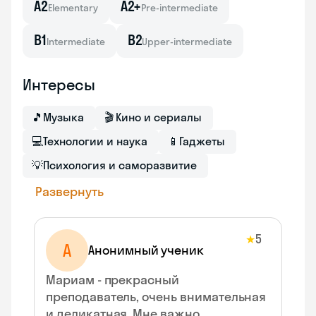
A2
A2+
Elementary
Pre-intermediate
B1
B2
Intermediate
Upper-intermediate
Интересы
🎵
Музыка
🎬
Кино и сериалы
💻
Технологии и наука
📱
Гаджеты
💡
Психология и саморазвитие
Развернуть
5
★
А
Анонимный ученик
Мариам - прекрасный
преподаватель, очень внимательная
и деликатная. Мне важно