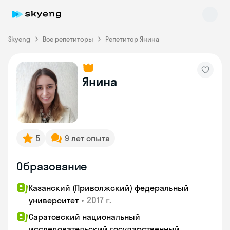
Skyeng
Все репетиторы
Репетитор Янина
Skyeng Chat
Янина
online
5
9 лет опыта
Образование
Казанский (Приволжский) федеральный
•
2017 г.
университет
Саратовский национальный
исследовательский государственный