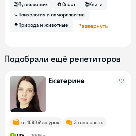
🏖
Путешествия
⚽
Спорт
📚
Книги
💡
Психология и саморазвитие
🌳
Природа и животные
Развернуть
Подобрали ещё репетиторов
Екатерина
от 1090 ₽ за урок
3 года опыта
•
2005 г.