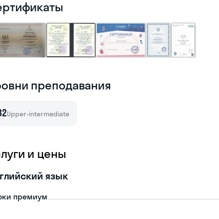
ертификаты
ровни преподавания
B2
Upper-intermediate
слуги и цены
глийский язык
оки премиум