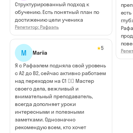
Структурированный подход к
преп
обучению. Есть понятный план по
есть
достижению цели ученика
глуб
Репетитор: Рафаэль
Рафа
прод
пове
5
★
Репет
M
Mariia
Я с Рафаэлем подняла свой уровень
с А2 до В2, сейчас активно работаем
над переходом на С1 👌🏻 Мастер
своего дела, вежливый и
внимательный преподаватель,
всегда дополняет уроки
интересными и полезными
заметками. Однозначно
рекомендую всем, кто хочет