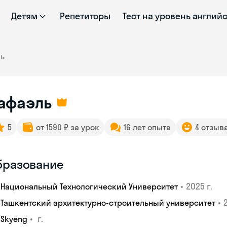
Детям
Репетиторы
Тест на уровень англий
ль
афаэль
5
от 1590 ₽ за урок
16 лет опыта
4 отзыв
бразование
•
2025 г.
Национальный Технологический Университет
•
Ташкентский архитектурно-строительный университет
•
г.
Skyeng