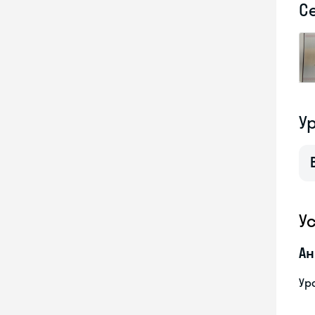
С
У
У
Ан
Ур