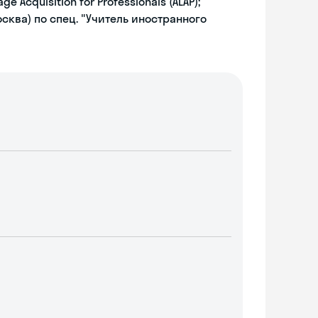
e Acquisition for Professionals (ALAP);
сква) по спец. "Учитель иностранного