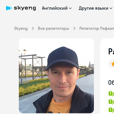
Английский
Другие языки
Skyeng
Все репетиторы
Репетитор Рафаэ
Р
О