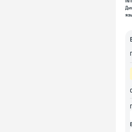
INT
Ди
яз