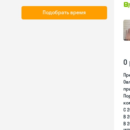
Подобрать время
О
Пр
Ов
пр
По
ко
С 2
В 2
В 