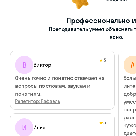
Профессионально и
Преподаватель умеет объяснять т
ясно.
5
★
В
А
Виктор
Очень точно и понятно отвечает на
Боль
вопросы по словам, звукам и
инте
понятиям.
добр
Репетитор: Рафаэль
умее
непр
расп
5
★
чужо
И
Илья
дает