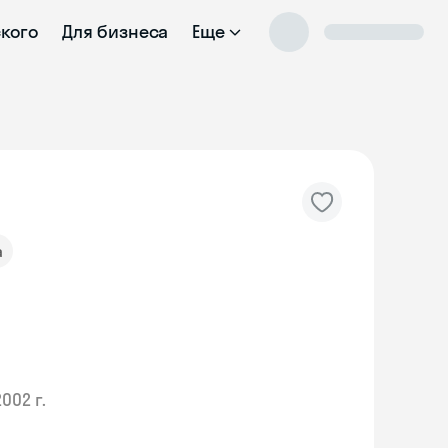
ского
Для бизнеса
Еще
а
2002 г.