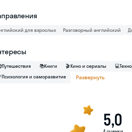
аправления
нглийский для взрослых
Разговорный английский
Д
нтересы

Путешествия
📚
Книги
🎬
Кино и сериалы
💻
Техно

Психология и саморазвитие
Развернуть
5,0
4 оценки