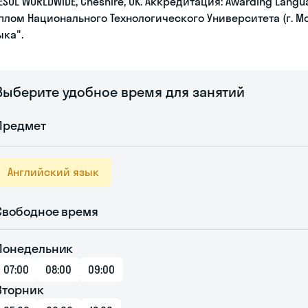
ESOL WORLDWIDE, Cheshire, UK. Аккредитация: Awarding Languag
плом Национального Технологического Университета (г. Мо
ыка".
Выберите удобное время для занятий
Предмет
Английский язык
Свободное время
Понедельник
07:00
08:00
09:00
Вторник